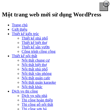
×
×
Một trang web mới sử dụng WordPress
Trang chủ
Giới thiệu
Thiết kế kiến trúc
Thiết kế nhà phố
Thiết kế biệt thự
Thiết kế sân vườn
Công trình công cộng
Thiết kế nội thất
Nội thất chung cư
Nội thất biệt thự
Nội thất nhà phố
Nội thất văn phòng
Nội thất quán cafe
Nội thất quán karaoke
Nội thất khác
Dịch vụ thi công
Dịch vụ sửa nhà
Thi công hoàn thiện
Thi công gỗ nội thất
Thi công sơn bả