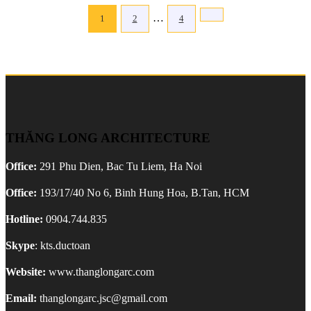
Phân
…
1
2
4
trang
bài
viết
THĂNG LONG ARCHITECTURE
Office:
291 Phu Dien, Bac Tu Liem, Ha Noi
Office:
193/17/40 No 6, Binh Hung Hoa, B.Tan, HCM
Hotline:
0904.744.835
Skype
: kts.ductoan
Website:
www.thanglongarc.com
Email:
thanglongarc.jsc@gmail.com