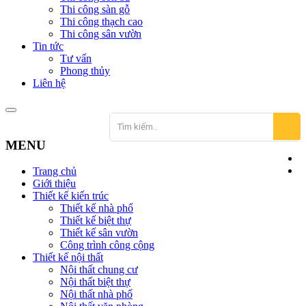
Thi công sàn gỗ
Thi công thạch cao
Thi công sân vườn
Tin tức
Tư vấn
Phong thủy
Liên hệ
MENU
Trang chủ
Giới thiệu
Thiết kế kiến trúc
Thiết kế nhà phố
Thiết kế biệt thự
Thiết kế sân vườn
Công trình công cộng
Thiết kế nội thất
Nội thất chung cư
Nội thất biệt thự
Nội thất nhà phố