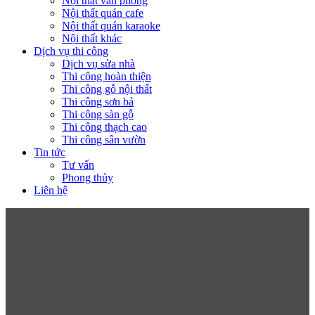
Nội thất văn phòng
Nội thất quán cafe
Nội thất quán karaoke
Nội thất khác
Dịch vụ thi công
Dịch vụ sửa nhà
Thi công hoàn thiện
Thi công gỗ nội thất
Thi công sơn bả
Thi công sàn gỗ
Thi công thạch cao
Thi công sân vườn
Tin tức
Tư vấn
Phong thủy
Liên hệ