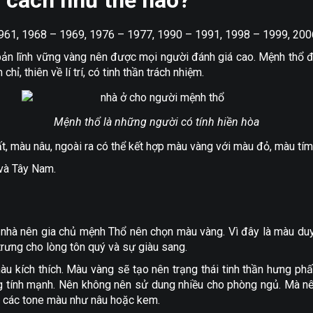
 cách như thế nào?
961, 1968 – 1969, 1976 – 1977, 1990 – 1991, 1998 – 1999, 200
 bản lĩnh vững vàng nên được mọi người đánh giá cao. Mệnh thổ 
ỉ, thiên về lí trí, có tinh thần trách nhiệm.
Mệnh thổ là những người có tính hiền hòa
, màu nâu, ngoài ra có thể kết hợp màu vàng với màu đỏ, màu tím
và Tây Nam.
nhà nên gia chủ mệnh Thổ nên chọn màu vàng. Vì đây là màu duy t
trưng cho lòng tôn quý và sự giàu sang.
u kích thích. Màu vàng sẽ tạo nên trạng thái tinh thần hưng phấ
 tính mạnh. Nên không nên sử dung nhiều cho phòng ngủ. Mà n
m các tone màu như nâu hoặc kem.