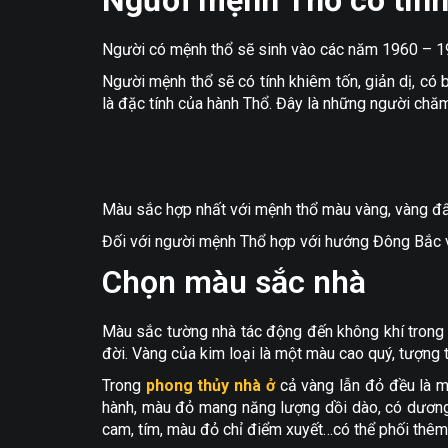
Người mệnh Thổ có tính
Người có mệnh thổ sẽ sinh vào các năm 1960 – 1
Người mệnh thổ sẽ có tính khiêm tốn, giản dị, có
là đặc tính của hành Thổ. Đây là những người chăm ch
Màu sắc hợp nhất với mệnh thổ màu vàng, vàng đất
Đối với người mệnh Thổ hợp với hướng Đông Bắc 
Chọn màu sắc nhà
Màu sắc tường nhà tác động đến không khí trong 
đời. Vàng của kim loại là một màu cao quý, tượng 
Trong
phong thủy nhà ở
cả vàng lẫn đỏ đều là mà
hành, màu đỏ mang năng lượng dồi dào, có dương
cam, tím, màu đỏ chỉ điểm xuyết…có thể phối thê