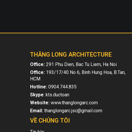
THĂNG LONG ARCHITECTURE
Office:
291 Phu Dien, Bac Tu Liem, Ha Noi
Office:
193/17/40 No 6, Binh Hung Hoa, B.Tan,
HCM
Hotline:
0904.744.835
Skype
: kts.ductoan
Website:
www.thanglongarc.com
Email:
thanglongarc.jsc@gmail.com
VỀ CHÚNG TÔI
Tin tức