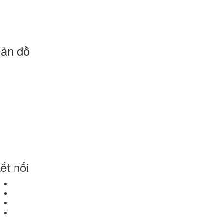
ản đồ
ết nối