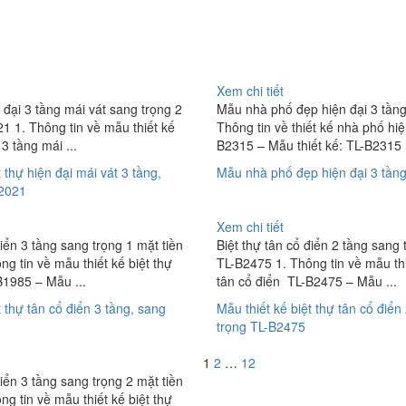
Xem chi tiết
n đại 3 tầng mái vát sang trọng 2
Mẫu nhà phố đẹp hiện đại 3 tần
1 1. Thông tin về mẫu thiết kế
Thông tin về thiết kế nhà phố hi
 3 tầng mái ...
B2315 – Mẫu thiết kế: TL-B2315 .
 thự hiện đại mái vát 3 tầng,
Mẫu nhà phố đẹp hiện đại 3 tần
B2021
Xem chi tiết
điển 3 tầng sang trọng 1 mặt tiền
Biệt thự tân cổ điển 2 tầng sang 
g tin về mẫu thiết kế biệt thự
TL-B2475 1. Thông tin về mẫu thi
B1985 – Mẫu ...
tân cổ điển TL-B2475 – Mẫu ...
t thự tân cổ điển 3 tầng, sang
Mẫu thiết kế biệt thự tân cổ điển
trọng TL-B2475
Phân
1
2
…
12
điển 3 tầng sang trọng 2 mặt tiền
trang
g tin về mẫu thiết kế biệt thự