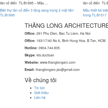
tân cổ điển TL-B1995 – Mẫu ...
tân cổ điển TL-
Biệt thự tân cổ điển 3 tầng sang trọng 2 mặt tiền
Mẫu thiết kế biệ
TL-B1995
trong TL-B1517
THĂNG LONG ARCHITECTUR
Office:
291 Phu Dien, Bac Tu Liem, Ha Noi
Office:
193/17/40 No 6, Binh Hung Hoa, B.Tan, HCM
Hotline:
0904.744.835
Skype
: kts.ductoan
Website:
www.thanglongarc.com
Email:
thanglongarc.jsc@gmail.com
Về chúng tôi
Tin tức
Giới thiệu
Liên hệ