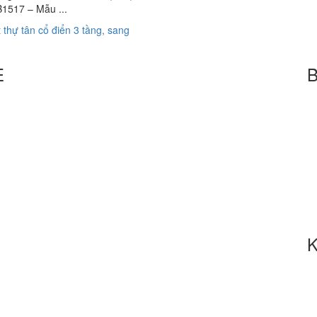
B1517 – Mẫu ...
bài
t thự tân cổ điển 3 tầng, sang
viết
E
B
K