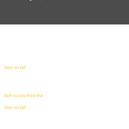
Thi công thạch cao
Xem chi tiết
Sửa chữa nhà tại Hà NộiKhác với công việc xây mới một
ngôi nhà thì hạng mục cải tạo sửa chữa nhà thường phức
tạp hơn nhiều, các yếu tố ...
Dịch vụ sửa chữa nhà
Xem chi tiết
Sửa chữa nhà tại Hà NộiKhác với công việc xây mới một
ngôi nhà thì hạng mục cải tạo sửa chữa nhà thường phức
tạp hơn nhiều, các yếu tố ...