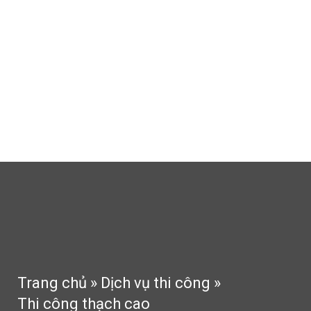
Thi công thạch cao
Thi công sân vườn
Tin tức
Tư vấn
Phong thủy
Liên hệ
Trang chủ
»
Dịch vụ thi công
»
Thi công thạch cao