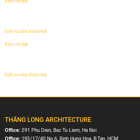
Xem chi tiết
Sửa chữa nhà tại Hà NộiKhác với công việc xây mới một
ngôi nhà thì hạng mục cải tạo sửa chữa nhà thường phức
tạp hơn nhiều, các yếu tố ...
Dịch vụ sửa chữa nhà
Xem chi tiết
Sửa chữa nhà tại Hà NộiKhác với công việc xây mới một
ngôi nhà thì hạng mục cải tạo sửa chữa nhà thường phức
tạp hơn nhiều, các yếu tố ...
Dịch vụ sửa chữa nhà
THĂNG LONG ARCHITECTURE
Office:
291 Phu Dien, Bac Tu Liem, Ha Noi
Office:
193/17/40 No 6, Binh Hung Hoa, B.Tan, HCM