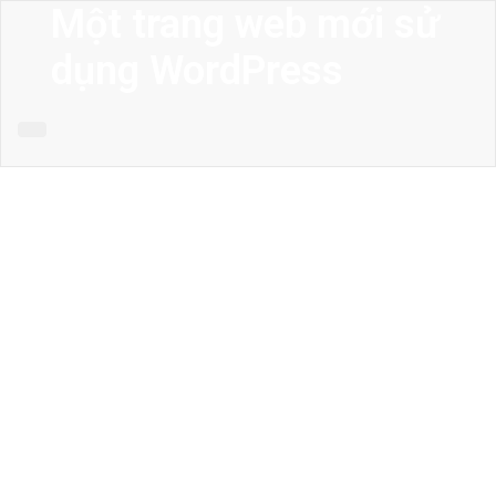
Một trang web mới sử
dụng WordPress
MENU
Trang chủ
Giới thiệu
Thiết kế kiến trúc
Thiết kế nhà phố
Thiết kế biệt thự
Thiết kế sân vườn
Công trình công cộng