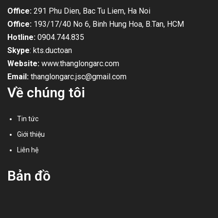
Office:
291 Phu Dien, Bac Tu Liem, Ha Noi
Office:
193/17/40 No 6, Binh Hung Hoa, B.Tan, HCM
Hotline:
0904.744.835
Skype
: kts.ductoan
Website:
www.thanglongarc.com
Email:
thanglongarc.jsc@gmail.com
Về chúng tôi
Tin tức
Giới thiệu
Liên hệ
Bản đồ