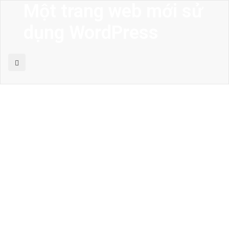
Một trang web mới sử
dụng WordPress
MENU
Trang chủ
Giới thiệu
Thiết kế kiến trúc
Thiết kế nhà phố
Thiết kế biệt thự
Thiết kế sân vườn