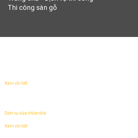
Thi công sàn gỗ
Thi công sàn gỗ
Xem chi tiết
Sửa chữa nhà tại Hà NộiKhác với công việc xây mới một
ngôi nhà thì hạng mục cải tạo sửa chữa nhà thường phức
tạp hơn nhiều, các yếu tố ...
Dịch vụ sửa chữa nhà
Xem chi tiết
Sửa chữa nhà tại Hà NộiKhác với công việc xây mới một