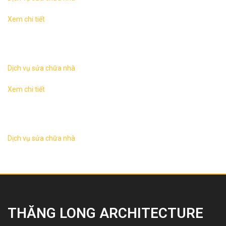
Xem chi tiết
Sửa chữa nhà tại Hà NộiKhác với công việc xây mới một
ngôi nhà thì hạng mục cải tạo sửa chữa nhà thường phức
tạp hơn nhiều, các yếu tố ...
Dịch vụ sửa chữa nhà
Xem chi tiết
Sửa chữa nhà tại Hà NộiKhác với công việc xây mới một
ngôi nhà thì hạng mục cải tạo sửa chữa nhà thường phức
tạp hơn nhiều, các yếu tố ...
Dịch vụ sửa chữa nhà
THĂNG LONG ARCHITECTURE