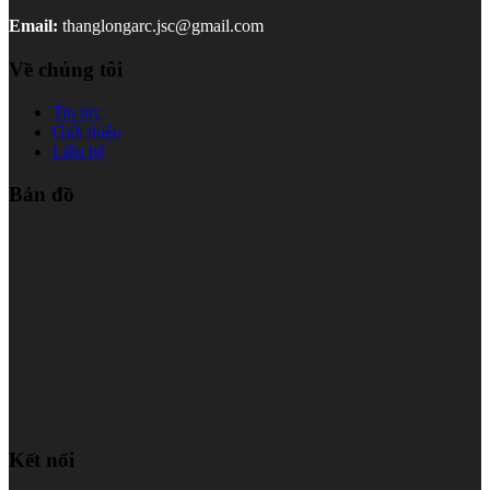
Email:
thanglongarc.jsc@gmail.com
Về chúng tôi
Tin tức
Giới thiệu
Liên hệ
Bản đồ
Kết nối