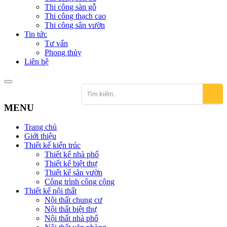
Thi công sàn gỗ
Thi công thạch cao
Thi công sân vườn
Tin tức
Tư vấn
Phong thủy
Liên hệ
MENU
Trang chủ
Giới thiệu
Thiết kế kiến trúc
Thiết kế nhà phố
Thiết kế biệt thự
Thiết kế sân vườn
Công trình công cộng
Thiết kế nội thất
Nội thất chung cư
Nội thất biệt thự
Nội thất nhà phố