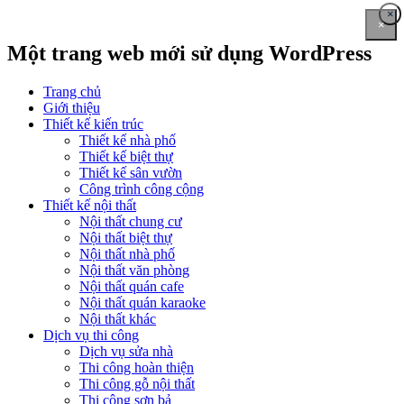
×
×
Một trang web mới sử dụng WordPress
Trang chủ
Giới thiệu
Thiết kế kiến trúc
Thiết kế nhà phố
Thiết kế biệt thự
Thiết kế sân vườn
Công trình công cộng
Thiết kế nội thất
Nội thất chung cư
Nội thất biệt thự
Nội thất nhà phố
Nội thất văn phòng
Nội thất quán cafe
Nội thất quán karaoke
Nội thất khác
Dịch vụ thi công
Dịch vụ sửa nhà
Thi công hoàn thiện
Thi công gỗ nội thất
Thi công sơn bả