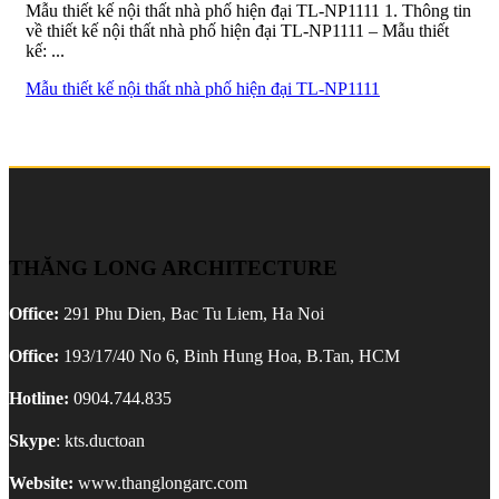
Mẫu thiết kế nội thất nhà phố hiện đại TL-NP1111 1. Thông tin
về thiết kế nội thất nhà phố hiện đại TL-NP1111 – Mẫu thiết
kế: ...
Mẫu thiết kế nội thất nhà phố hiện đại TL-NP1111
THĂNG LONG ARCHITECTURE
Office:
291 Phu Dien, Bac Tu Liem, Ha Noi
Office:
193/17/40 No 6, Binh Hung Hoa, B.Tan, HCM
Hotline:
0904.744.835
Skype
: kts.ductoan
Website:
www.thanglongarc.com