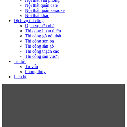
Nội thất văn phòng
Nội thất quán cafe
Nội thất quán karaoke
Nội thất khác
Dịch vụ thi công
Dịch vụ sửa nhà
Thi công hoàn thiện
Thi công gỗ nội thất
Thi công sơn bả
Thi công sàn gỗ
Thi công thạch cao
Thi công sân vườn
Tin tức
Tư vấn
Phong thủy
Liên hệ