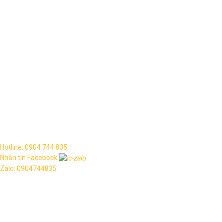
Website:
www.thanglongarc.com
Email:
thanglongarc.jsc@gmail.com
Về chúng tôi
Tin tức
Giới thiệu
Liên hệ
Copyright © 2021. All rights reserved.
Hotline: 0904 744 835
Nhắn tin Facebook
Zalo: 0904744835