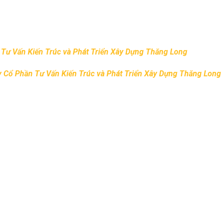
phức tạp ( phải phá bỏ và làm thêm nhiều hạng mục, thay đổi côn
Tư Vấn Kiến Trúc và Phát Triển Xây Dựng Thăng Long
sẽ cử cán
 mục công việc cụ thể và quy cách chủng loại vật tư đi kèm.
 Cổ Phần Tư Vấn Kiến Trúc và Phát Triển Xây Dựng Thăng Long
chúng tôi.