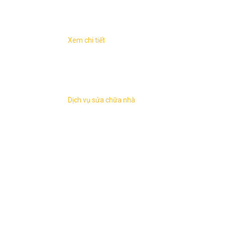
Xem chi tiết
với công việc
Sửa chữa nhà tại Hà NộiKhác với công việc
 mục cải tạo
xây mới một ngôi nhà thì hạng mục cải tạo
 hơn nhiều, các
sửa chữa nhà thường phức tạp hơn nhiều, các
yếu tố ...
Dịch vụ sửa chữa nhà
Bản đồ