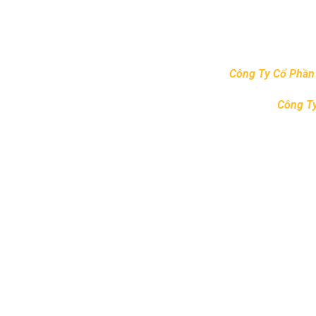
– Chống thấm các hạng mục công trình.
– Các công việc khác có liên quan.
* Ghi chú:
• Các công trình cải tạo, sửa chữa có tính chất 
chính xác cho từng Công trình ,
Công Ty Cổ Phần 
phương án thi công, lập dự toán chi tiết các hạng
• Phương thức thi công sửa chữa nhà của
Công Ty
hiện.
Cảm ơn quý khách hàng đã tin tưởng và lựa chọn 
Thư viện hình ảnh