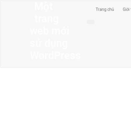
Một
Trang chủ
Giới
trang
web mới
sử dụng
WordPress
MENU
Trang chủ
Giới thiệu
Thiết kế kiến trúc
Thiết kế nhà phố