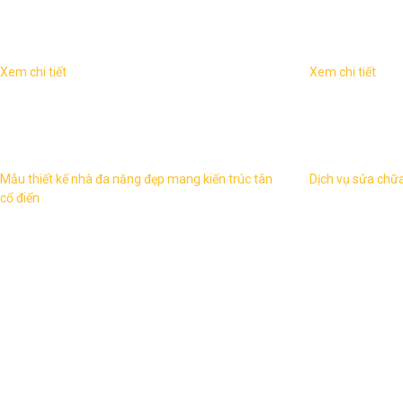
Dịch vụ liên quan
Xem chi tiết
Xem chi tiết
Hiện nay, thiết kế nhà phố, biệt thự phố kết
Dịch vụ sửa ch
hợp văn phòng đẹp mắt trở thành xu hướng
Nội Khác với c
trong kiến trúc hiện đại và rất được ưa
thì hạng mục c
chuộng. ...
phức tạp ...
Mẫu thiết kế nhà đa năng đẹp mang kiến trúc tân
Dịch vụ sửa chữa
cổ điển
THĂNG LONG
ARCHITECTURE
Office:
291 Phu Dien, Bac Tu Liem, Ha Noi
Office:
193/17/40 No 6, Binh Hung Hoa, B.Tan,
HCM
Hotline:
0904.744.835
Skype
: kts.ductoan