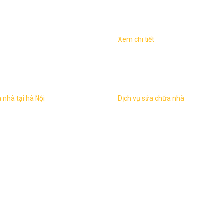
Xem chi tiết
ữa nhà Sửa chữa nhà tại hà
Sửa chữa nhà tại Hà NộiKhác 
ông việc xây mới một ngôi nhà
xây mới một ngôi nhà thì hạng
ải tạo sửa chữa nhà thường
sửa chữa nhà thường phức tạp
yếu tố ...
 nhà tại hà Nội
Dịch vụ sửa chữa nhà