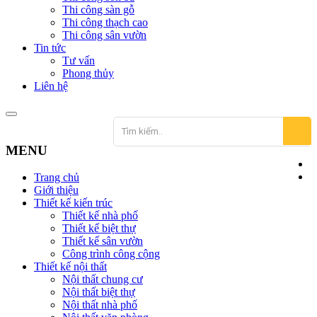
Thi công sàn gỗ
Thi công thạch cao
Thi công sân vườn
Tin tức
Tư vấn
Phong thủy
Liên hệ
MENU
Trang chủ
Giới thiệu
Thiết kế kiến trúc
Thiết kế nhà phố
Thiết kế biệt thự
Thiết kế sân vườn
Công trình công cộng
Thiết kế nội thất
Nội thất chung cư
Nội thất biệt thự
Nội thất nhà phố