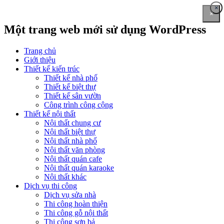
×
×
Một trang web mới sử dụng WordPress
Trang chủ
Giới thiệu
Thiết kế kiến trúc
Thiết kế nhà phố
Thiết kế biệt thự
Thiết kế sân vườn
Công trình công cộng
Thiết kế nội thất
Nội thất chung cư
Nội thất biệt thự
Nội thất nhà phố
Nội thất văn phòng
Nội thất quán cafe
Nội thất quán karaoke
Nội thất khác
Dịch vụ thi công
Dịch vụ sửa nhà
Thi công hoàn thiện
Thi công gỗ nội thất
Thi công sơn bả