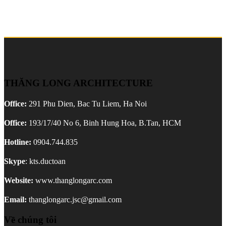
THĂNG LONG ARCHITECTURE
Office:
291 Phu Dien, Bac Tu Liem, Ha Noi
Office:
193/17/40 No 6, Binh Hung Hoa, B.Tan, HCM
Hotline:
0904.744.835
Skype
: kts.ductoan
Website:
www.thanglongarc.com
Email:
thanglongarc.jsc@gmail.com
Về chúng tôi