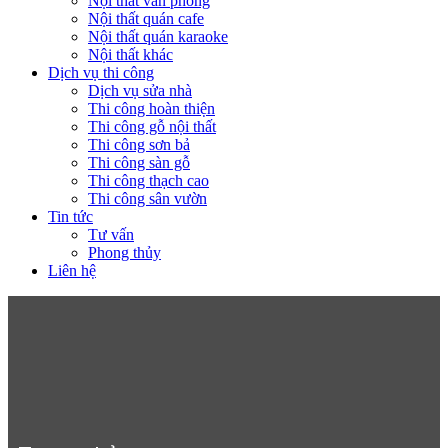
Nội thất văn phòng
Nội thất quán cafe
Nội thất quán karaoke
Nội thất khác
Dịch vụ thi công
Dịch vụ sửa nhà
Thi công hoàn thiện
Thi công gỗ nội thất
Thi công sơn bả
Thi công sàn gỗ
Thi công thạch cao
Thi công sân vườn
Tin tức
Tư vấn
Phong thủy
Liên hệ