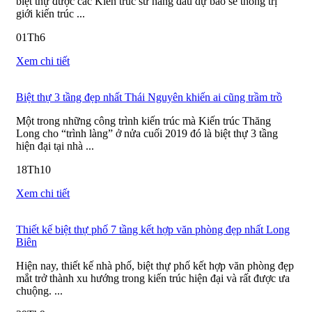
biệt thự được các Kiến trúc sư hàng đầu dự báo sẽ thống trị
giới kiến trúc ...
01
Th6
Xem chi tiết
Biệt thự 3 tầng đẹp nhất Thái Nguyên khiến ai cũng trầm trồ
Một trong những công trình kiến trúc mà Kiến trúc Thăng
Long cho “trình làng” ở nửa cuối 2019 đó là biệt thự 3 tầng
hiện đại tại nhà ...
18
Th10
Xem chi tiết
Thiết kế biệt thự phố 7 tầng kết hợp văn phòng đẹp nhất Long
Biên
Hiện nay, thiết kế nhà phố, biệt thự phố kết hợp văn phòng đẹp
mắt trở thành xu hướng trong kiến trúc hiện đại và rất được ưa
chuộng. ...