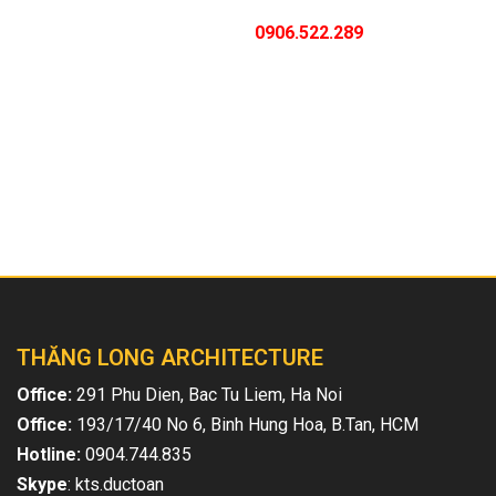
Nếu có bất cứ thắc mắc về phong thủy, thiết kế biệt thự,
nội thất hãy liên hệ Mr. Hùng
0906.522.289
sẽ sẵn sàng
tư vấn miễn phí cho bạn, để bạn có một không gian
sống hoàn hảo nhất.
Bài viết liên quan
THĂNG LONG ARCHITECTURE
Office:
291 Phu Dien, Bac Tu Liem, Ha Noi
Office:
193/17/40 No 6, Binh Hung Hoa, B.Tan, HCM
Hotline:
0904.744.835
Skype
: kts.ductoan