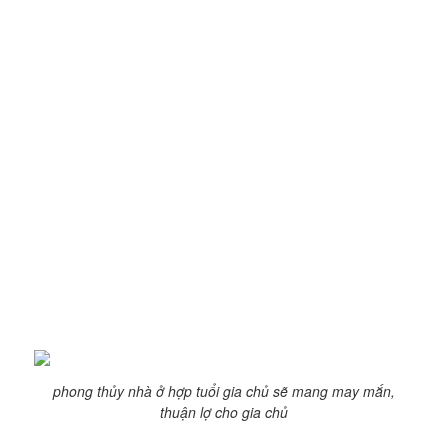
(thuộc cung Phước Đức); Đông Bắc (thuộc cung Sinh Khí);
Tây Nam (thuộc cung Phục Vị); Tây (thuộc cung Thiên Y).
Hướng bếp: thường bếp là khu vực hỏa, chứa nhiều luồng
khí xấy nên đặt ở cung xấu nhìn về hướng tốt. Bếp nên đặt
ở hướng Bắc (thuộc cung Tuyệt Mệnh); Đông (thuộc cung
Hoạ Hại); Đông Nam (thuộc cung Ngũ Quỷ); Nam (thuộc
cung Lục Sát) để chấn hướng xấu cho ngôi nhà.
Vị trí đặt khu vệ sinh: thiết kế nhà vệ sinh là nơi có nhiều xú
uế nên đặt vệ sinh tại vị trí hướng xấu trong tổng thể ngôi
nhà đó là các hướng như hướng Bắc (thuộc cung Tuyệt
Mệnh); hướng Đông (thuộc cung Hoạ Hại); hướng Đông
Nam (thuộc cung Ngũ Quỷ); hướng Nam (thuộc cung Lục
Sát).
phong thủy nhà ở hợp tuổi gia chủ sẽ mang may mắn,
thuận lợ cho gia chủ