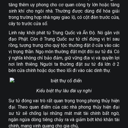
tăng thêm uy phong cho cơ quan công ty lớn hoặc tăng
sinh khí cho ngôi nhà. Thường được dùng để hóa giải
trong trường hợp nhà ngay giao lộ, có cột đèn trước cửa,
cây to trước cửa sổ.
Linh này khởi phát từ Trung Quốc và Ấn Độ. Nó gắn với
đạo Phật. Còn ở Trung Quốc sư tử chỉ đứng vị trí sau
rồng, tượng trưng cho quý tộc thường đặt ở cửa vào các
vị trọng thần. Ngọ môn thường đặt một đôi sư tử đá. Có
ý nghĩa không chỉ bảo đảm, giữ vững địa vị và quyền lợi
nơi linh thiêng. Người ta thường đặt sư tứ đá lớn ở 2
bên cửa chính hoặc dọc theo lối đi vào các dinh thự.
Kiểu biệt thự lâu đài uy nghi
Sư tử đóng vai trò rất quan trọng trong phong thủy hiện
đại. Theo quan điểm của các nhà phong thủy hiện đại
sư tử sẽ chống lại những mát mát tài chính bất ngờ,
ngăn ngừa dòng tiêng chảy ra và giảm bớt khó khăn tài
chính, mang vinh quang cho gia chủ,