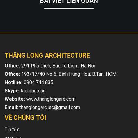
BÀI VIẾT LIÊN QUAN
THĂNG LONG ARCHITECTURE
Office:
291 Phu Dien, Bac Tu Liem, Ha Noi
Office:
193/17/40 No 6, Binh Hung Hoa, B.Tan, HCM
Hotline:
0904.744.835
Skype
: kts.ductoan
Website:
www.thanglongarc.com
Email:
thanglongarc.jsc@gmail.com
VỀ CHÚNG TÔI
Tin tức