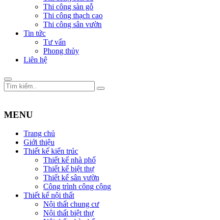
Thi công sàn gỗ
Thi công thạch cao
Thi công sân vườn
Tin tức
Tư vấn
Phong thủy
Liên hệ
MENU
Trang chủ
Giới thiệu
Thiết kế kiến trúc
Thiết kế nhà phố
Thiết kế biệt thự
Thiết kế sân vườn
Công trình công cộng
Thiết kế nội thất
Nội thất chung cư
Nội thất biệt thự