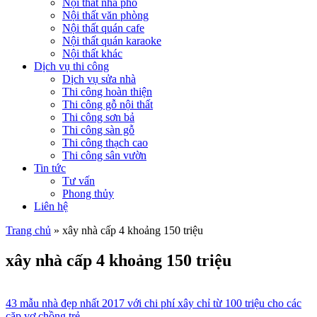
Nội thất nhà phố
Nội thất văn phòng
Nội thất quán cafe
Nội thất quán karaoke
Nội thất khác
Dịch vụ thi công
Dịch vụ sửa nhà
Thi công hoàn thiện
Thi công gỗ nội thất
Thi công sơn bả
Thi công sàn gỗ
Thi công thạch cao
Thi công sân vườn
Tin tức
Tư vấn
Phong thủy
Liên hệ
Trang chủ
»
xây nhà cấp 4 khoảng 150 triệu
xây nhà cấp 4 khoảng 150 triệu
43 mẫu nhà đẹp nhất 2017 với chi phí xây chỉ từ 100 triệu cho các
cặp vợ chồng trẻ