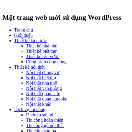
Một trang web mới sử dụng WordPress
Trang chủ
Giới thiệu
Thiết kế kiến trúc
Thiết kế nhà phố
Thiết kế biệt thự
Thiết kế sân vườn
Công trình công cộng
Thiết kế nội thất
Nội thất chung cư
Nội thất biệt thự
Nội thất nhà phố
Nội thất văn phòng
Nội thất quán cafe
Nội thất quán karaoke
Nội thất khác
Dịch vụ thi công
Dịch vụ sửa nhà
Thi công hoàn thiện
Thi công gỗ nội thất
Thi công sơn bả