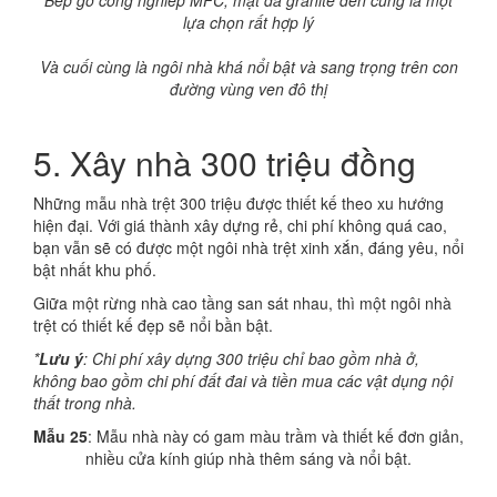
Bếp gỗ công nghiêp MFC, mặt đá granite đen cũng là một
lựa chọn rất hợp lý
Và cuối cùng là ngôi nhà khá nổi bật và sang trọng trên con
đường vùng ven đô thị
5. Xây nhà 300 triệu đồng
Những mẫu nhà trệt 300 triệu được thiết kế theo xu hướng
hiện đại. Với giá thành xây dựng rẻ, chi phí không quá cao,
bạn vẫn sẽ có được một ngôi nhà trệt xinh xắn, đáng yêu, nổi
bật nhất khu phố.
Giữa một rừng nhà cao tầng san sát nhau, thì một ngôi nhà
trệt có thiết kế đẹp sẽ nổi bần bật.
*
Lưu ý
: Chi phí xây dựng 300 triệu chỉ bao gồm nhà ở,
không bao gồm chi phí đất đai và tiền mua các vật dụng nội
thất trong nhà.
Mẫu 25
: Mẫu nhà này có gam màu trầm và thiết kế đơn giản,
nhiều cửa kính giúp nhà thêm sáng và nổi bật.