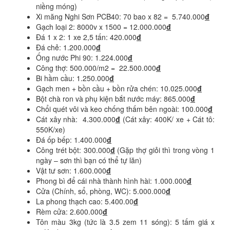
niềng móng)
Xi măng Nghi Sơn PCB40: 70 bao x 82 = 5.740.000
đ
Gạch loại 2: 8000v x 1500 = 12.000.000
đ
Đá 1 x 2: 1 xe 2,5 tấn: 420.000
đ
Đá chẻ: 1.200.000
đ
Ống nước Phi 90: 1.224.000
đ
Công thợ: 500.000/m2 = 22.500.000
đ
Bi hầm cầu: 1.250.000
đ
Gạch men + bồn cầu + bồn rửa chén: 10.025.000
đ
Bột chà ron và phụ kiện bắt nước máy: 865.000
đ
Chổi quét vôi và keo chống thấm bên ngoài: 100.000
đ
Cát xây nhà: 4.300.000
đ
(Cát xây: 400K/ xe + Cát tô:
550K/xe)
Đá ốp bếp: 1.400.000
đ
Công trét bột: 300.000
đ
(Gặp thợ giỏi thì trong vòng 1
ngày – sơn thì bạn có thể tự lăn)
Vật tư sơn: 1.600.000
đ
Phong bì để cái nhà thành hình hài: 1.000.000
đ
Cửa (Chính, sổ, phòng, WC): 5.000.000
đ
La phong thạch cao: 5.400.00
đ
Rèm cửa: 2.600.000
đ
Tôn màu 3kg (tức là 3.5 zem 11 sóng): 5 tấm giá x