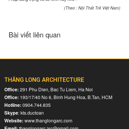
(Theo : Nội Thất Trẻ Việt Nam)
Bài viết liên quan
THĂNG LONG ARCHITECTURE
Office:
291 Phu Dien, Bac Tu Liem, Ha Noi
Office:
193/17/40 No 6, Binh Hung Hoa, B.Tan, HCM
Hotline:
0904.744.835
Skype
: kts.ductoan
Website:
www.thanglongarc.com
Email:
thanglongarc.jsc@gmail.com