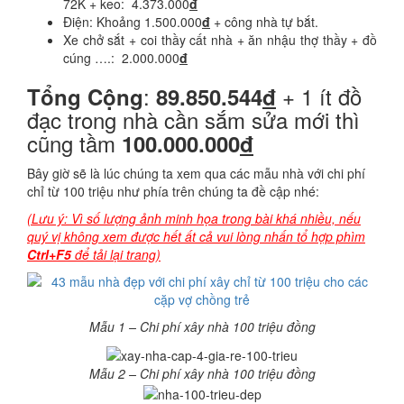
72K + keo: 4.373.000
đ
Điện: Khoảng 1.500.000
đ
+ công nhà tự bắt.
Xe chở sắt + coi thầy cất nhà + ăn nhậu thợ thầy + đồ
cúng ….: 2.000.000
đ
:
+ 1 ít đồ
Tổng Cộng
89.850.544
đ
đạc trong nhà cần sắm sửa mới thì
cũng tầm
100.000.000
đ
Bây giờ sẽ là lúc chúng ta xem qua các mẫu nhà với chi phí
chỉ từ 100 triệu như phía trên chúng ta đề cập nhé:
(Lưu ý: Vì số lượng ảnh minh họa trong bài khá nhiều, nếu
quý vị không xem được hết ất cả vui lòng nhấn tổ hợp phìm
Ctrl+F5
để tải lại trang)
Mẫu 1 – Chi phí xây nhà 100 triệu đồng
Mẫu 2 – Chi phí xây nhà 100 triệu đồng