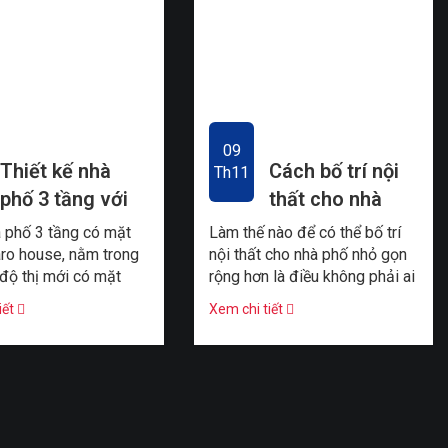
09
Thiết kế nhà
Cách bố trí nội
Th11
phố 3 tầng với
thất cho nhà
mặt tiền tổ ong
phố nhỏ trở nên
 phố 3 tầng có mặt
Làm thế nào để có thể bố trí
độc đáo
rộng hơn
caro house, nằm trong
nội thất cho nhà phố nhỏ gọn
độ thị mới có mặt
rộng hơn là điều không phải ai
 độc đáo với nhiều ô
cũng có thể thực hiện được.
iết
Xem chi tiết
xen kẽ nhau. ...
Hãy học hỏi ý ...