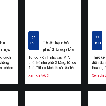
23
22
nhà
Thiết kế nhà
Th11
Th11
ỗ mộc
phố 3 tầng đảm
 với
bảo công năng
ng cách
Tôi có ý định nhờ các KTS
Thiết kế
ên
sử dụng
chồng
thiết kế nhà phố 3 tầng, tôi có
diện tích
ược chăm
1 lô đất có kích thước 5x16m.
thường đ
nhỏ của
Vợ chồng tôi có dự định sẽ
Chúng ta
Xem chi tiết
Xem chi t
ng ...
xây một ngôi nhà phố ...
cách nội