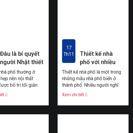
17
Đâu là bí quyết
Thiết kế nhà
Th11
người Nhật thiết
phố với nhiều
kế nhà phố tối
mảng xanh ở
 nhà phố thường ở
Thiết kế nhà phố là một trong
giản tinh tế
Sài Gòn
 hẹp nên nội thất
những mẫu nhà phổ biến ở
ược bố trí tối giản.
thành phố. Nhiều người nghĩ
 hãy cùng học phong
rằng nhà phố có không gian
iết
Xem chi tiết
 thất được người ...
chật hẹp rất khó để có ...