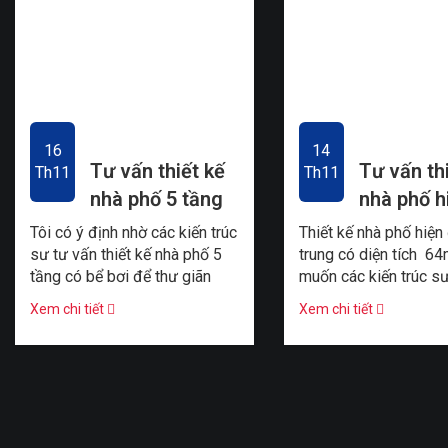
16
14
Tư vấn thiết kế
Tư vấn th
Th11
Th11
nhà phố 5 tầng
nhà phố h
có bể bơi thư
trẻ trung
Tôi có ý định nhờ các kiến trúc
Thiết kế nhà phố hiện 
giãn
chồng trẻ
sư tư vấn thiết kế nhà phố 5
trung có diện tích 64
tầng có bể bơi để thư giãn
muốn các kiến trúc s
sau những giờ làm việc căng
cho tôi thiết kế nhà p
Xem chi tiết
Xem chi tiết
thẳng. Gia đình tôi ...
trẻ trung, ...