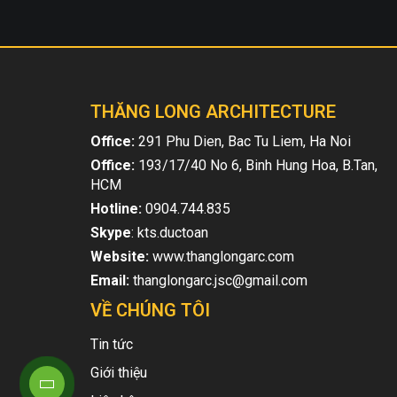
THĂNG LONG ARCHITECTURE
Office:
291 Phu Dien, Bac Tu Liem, Ha Noi
Office:
193/17/40 No 6, Binh Hung Hoa, B.Tan,
HCM
Hotline:
0904.744.835
Skype
: kts.ductoan
Website:
www.thanglongarc.com
Email:
thanglongarc.jsc@gmail.com
VỀ CHÚNG TÔI
Tin tức
Giới thiệu