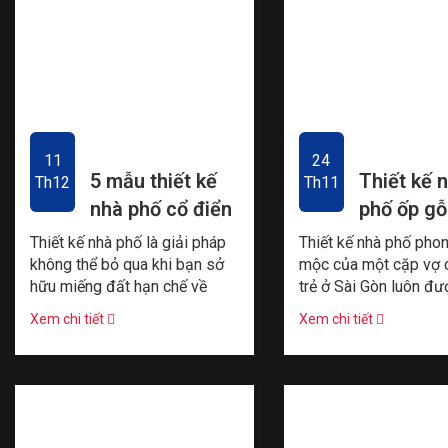
11
24
5 mẫu thiết kế
Thiết kế 
Th12
Th11
nhà phố cổ điển
phố ốp g
dưới 1 tỷ đồng
thân thiện
Thiết kế nhà phố là giải pháp
Thiết kế nhà phố pho
thiên nhi
không thể bỏ qua khi bạn sở
mộc của một cặp vợ 
hữu miếng đất hạn chế về
trẻ ở Sài Gòn luôn đ
chiều ngang, và chi phí thiết kế
chút trong từng góc 
Xem chi tiết
Xem chi tiết
và xây dựng không ...
không gian. Khi có nhữ