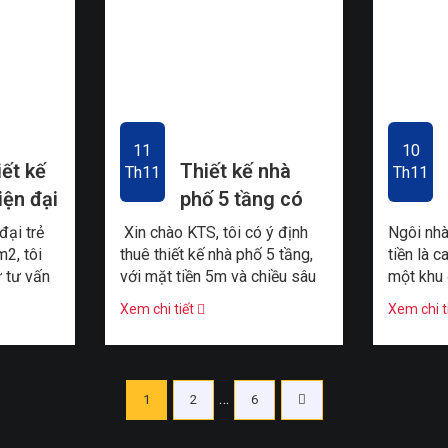
11
10
iết kế
Thiết kế nhà
Th11
Th11
iện đại
phố 5 tầng có
 cho vợ
không gian sân
đại trẻ
Xin chào KTS, tôi có ý định
Ngôi nhà
chơi cho trẻ nhỏ
m2, tôi
thuê thiết kế nhà phố 5 tầng,
tiền là 
ư tư vấn
với mặt tiền 5m và chiều sâu
một khu 
hố 2 tầng
20m, phía trước có một
tiền khá
Xem chi tiết
Xem chi t
khoảng sân trước nhà đủ ...
đặc rỗng 
Phân
…
1
2
6
trang