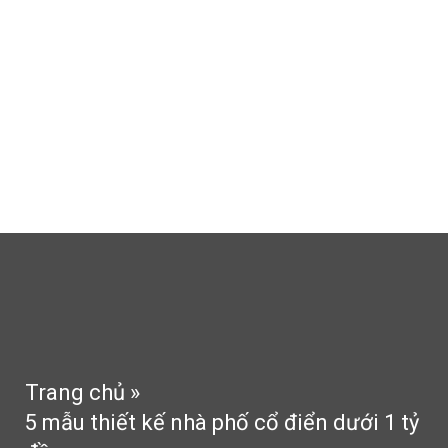
Thi công thạch cao
Thi công sân vườn
Tin tức
Tư vấn
Phong thủy
Liên hệ
Trang chủ
»
5 mẫu thiết kế nhà phố cổ điển dưới 1 tỷ