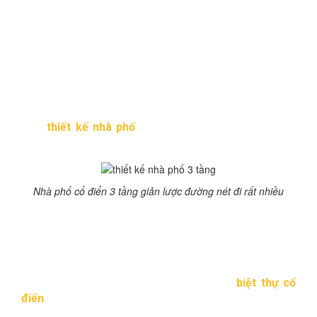
5 mẫu thiết kế nhà phố cổ
điển đẹp dưới 1 tỷ
Khi gia đình có mảnh đất hẹp ngang, đi sâu vào trọng,
mà gia đình có đông người thì lựa chọn hàng đầu đó là
nhà phố nhiều tầng. Nếu bạn đã quá nhàm chán với thiết
kế nhà phố kiểu cũ, cứng nhắc thì có thể chọn những
mẫu
thiết kế nhà phố
biến tấu cổ điển mềm mại hơn
nhiều.
Nhà phố cổ điển 3 tầng giản lược đường nét đi rất nhiều
Nhà phố cổ điển 5 tầng đẹp
Mẫu thiết kế nhà phố cổ điển
đã làm nức lòng biết bao
người, không quá bề thế nhưng cũng không bị lọt thỏm
,mất đi sự chú ý trong dãy phố. Khác vơi
biệt thự cổ
điển
, Nhà phố cổ điển 5 tầng theo kiến trúc pháp đã
mang lại diện mạo lạ mắt, như thổi một luồng gió mới