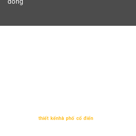
đồng
5 mẫu thiết kế nhà phố cổ
điển dưới 1 tỷ đồng
1:31 chiều 11/12/2016
260 Lượt xem
Thiết kế nhà phố
là giải pháp không thể bỏ qua khi bạn
sở hữu miếng đất hạn chế về chiều ngang, và chi phí
thiết kế và xây dựng không nhiều. Nhiều người nghĩ rằng
kiểu kiến trúc cổ điển chỉ hợp với biệt thự . Nhưng khi
ngắm 5 mẫu
thiết kếnhà phố cổ điển
dưới đây có lẽ
bạn sẽ thay đổi quan niệm.