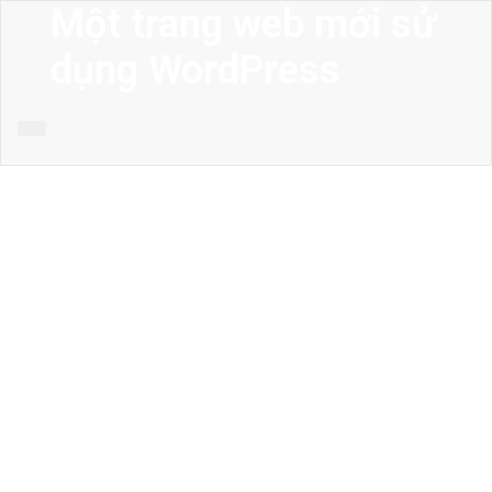
Một trang web mới sử
dụng WordPress
MENU
Trang chủ
Giới thiệu
Thiết kế kiến trúc
Thiết kế nhà phố
Thiết kế biệt thự
Thiết kế sân vườn
Công trình công cộng