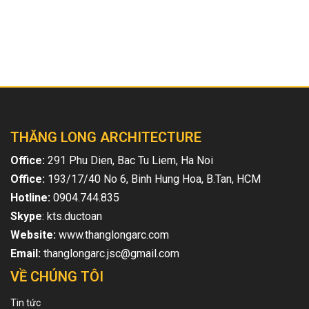
Bài viết liên quan
THĂNG LONG ARCHITECTURE
Office:
291 Phu Dien, Bac Tu Liem, Ha Noi
Office:
193/17/40 No 6, Binh Hung Hoa, B.Tan, HCM
Hotline:
0904.744.835
Skype
: kts.ductoan
Website:
www.thanglongarc.com
Email:
thanglongarc.jsc@gmail.com
VỀ CHÚNG TÔI
Tin tức