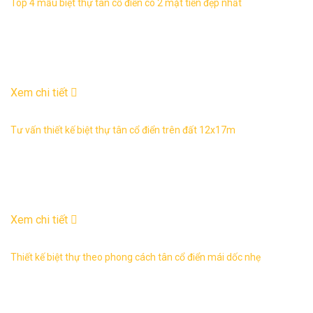
Top 4 mẫu biệt thự tân cổ điển có 2 mặt tiền đẹp nhất
Biệt thự tân cổ điển có 2 mặt tiền đòi hỏi phải thiết kế trên
một khu đất rộng, vị trí khu đất phải có mặt tiền của cả hai
đường để ...
04
Th12
Xem chi tiết
Tư vấn thiết kế biệt thự tân cổ điển trên đất 12x17m
Chào các KTS, tôi muốn thiết kế biệt thự tân cổ điển 3-4
tầng, trên mảnh đất có diện tích 12x17m, với khoảng 5 tỷ.
Yêu cầu công năng ...
12
Th11
Xem chi tiết
Thiết kế biệt thự theo phong cách tân cổ điển mái dốc nhẹ
Thiết kế biệt thự tân cổ điển vừa có vẻ đẹp quý phái, sang
trọng lại thanh lich tinh tế. Chính điều đó mà mẫu biệt thự tân
cổ điển làm ...