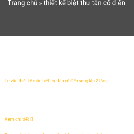
Trang chủ
»
thiết kế biệt thự tân cổ điển
thiết kế biệt thự tân cổ điển
Tư vấn thiết kế mẫu biệt thự tân cổ điển song lập 2 tầng
Tôi có ý định xây dựng một căn biệt thự tân cổ điển song
lập, bởi vừa mua được 2 lô đất cạnh nhau trong khu đô thị
với kích thước mỗi ...
07
Th12
Xem chi tiết