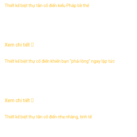
Thiết kế biệt thự tân cổ điển kiểu Pháp bề thế
Thiết kế biệt thự tân cổ điển khá phổ biến, đẹp, bề thế thể
hiện được đẳng cấp của gia chủ. Không quá tỉ mỉ như biệt
thự cổ điển nhưng ...
19
Th5
Xem chi tiết
Thiết kế biệt thự cổ điển khiến bạn “phải lòng” ngay lập tức
Thiết kế biệt thự cổ điển Pháp là một trong những mẫu biệt
thự sang trọng, tinh tế ” phải lòng” ngay lập tức. Căn biệt
thự ...
24
Th4
Xem chi tiết
Thiết kế biệt thự tân cổ điển nhẹ nhàng, tinh tế
Thiết kế biệt thự tân cổ điển là dòng kiến trúc bắt nguồn từ
Hy Lạp và La Mã, nhưng có sự cải biến để phong phú và phù
hợp hơn với cuộc ...