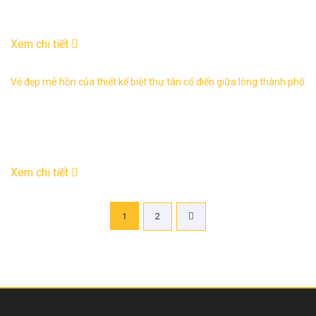
07
Th4
Xem chi tiết
Vẻ đẹp mê hồn của thiết kế biệt thự tân cổ điển giữa lòng thành phố
Thiết kế biệt thự tân cổ điển chưa bao giờ lỗi mốt trong xu
hướng kiến trúc. Đẹp bởi sự khỏe khoắn, mang tính thẩm mỹ
cao. Bạn sẽ rất ...
28
Th3
Xem chi tiết
Phân
1
2
trang
bài
viết