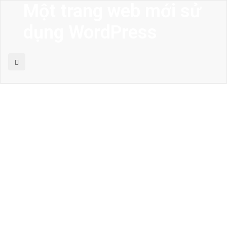
Một trang web mới sử
dụng WordPress
MENU
Trang chủ
Giới thiệu
Thiết kế kiến trúc
Thiết kế nhà phố
Thiết kế biệt thự
Thiết kế sân vườn