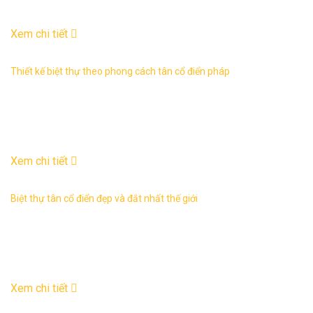
28
Th10
Xem chi tiết
Thiết kế biệt thự theo phong cách tân cổ điển pháp
Thiết kế biệt thự theo phong cách tân cổ điển chưa bao giờ
lỗi thời, luôn được các gia chủ yêu thích sự sang trọng, bề
thế săn đón ...
18
Th9
Xem chi tiết
Biệt thự tân cổ điển đẹp và đắt nhất thế giới
Biệt thự tân cổ điển đẹp và đắt nhất thế giới sẽ khiến bạn
không thể rời mắt dù là một phút bởi sự hào nhoáng, tráng lệ
như lạc vào một ...
20
Th7
Xem chi tiết