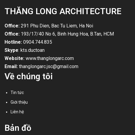
THĂNG LONG ARCHITECTURE
Office:
291 Phu Dien, Bac Tu Liem, Ha Noi
Office:
193/17/40 No 6, Binh Hung Hoa, B.Tan, HCM
Hotline:
0904.744.835
Skype
: kts.ductoan
Website:
www.thanglongarc.com
Email:
thanglongarc.jsc@gmail.com
Về chúng tôi
Tin tức
Giới thiệu
Liên hệ
Bản đồ