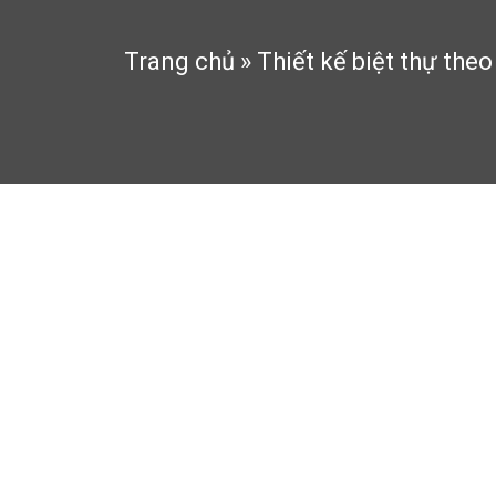
Trang chủ
»
Thiết kế biệt thự the
Thiết kế biệt thự theo 
4:50 chiều 28/10/2016
248 Lượt xem
Thiết kế biệt thự tân cổ điển
vừa có vẻ đẹp quý 
tính nhất.
Không quá cầu kỳ, xa hoa như
biệt thự cổ điển
, 
Chiêm ngưỡng mẫu biệt thự cổ điển dưới đây, sẽ k