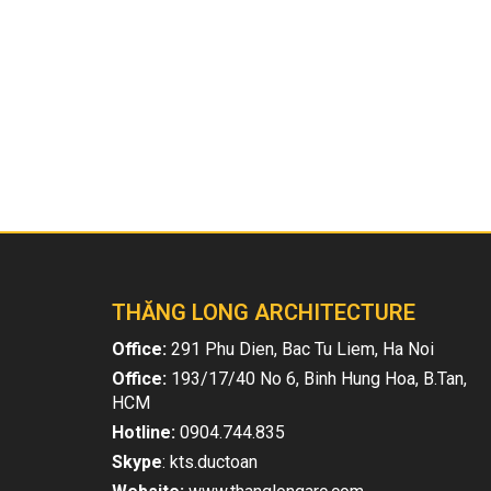
Tuy nhiên biệt thự cũng không mất đi những dấu ấn
Màu sơn cho
biệt thự tân cổ điển
trắng hoặc vàng
Bài viết liên quan
THĂNG LONG ARCHITECTURE
Office:
291 Phu Dien, Bac Tu Liem, Ha Noi
Office:
193/17/40 No 6, Binh Hung Hoa, B.Tan,
HCM
Hotline:
0904.744.835
Skype
: kts.ductoan