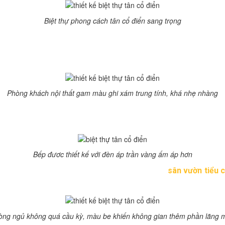
Biệt thự phong cách tân cổ điển sang trọng
 diện tích 100 – 120m2, được nằm khá xinh xắn với nhiều chi tiế
ệm. Biệt thự cổ điển có 7,5x14m, cao 2 tầng, với thiết kế cửa s
Phòng khách nội thất gam màu ghi xám trung tính, khá nhẹ nhàng
hủ đạo là màu tone trắng, kết hợp hài hòa với màu ghi đá, tạo nê
m màu nâu đất ấm áp, với nhiều chi tiết gỗ nội thất. Vừa có nét á 
Bếp đươc thiết kế với đèn áp trần vàng ấm áp hơn
ện tích xây dựng lớn (trên 300m2), bên ngoài là
sân vườn tiểu 
òng ngủ không quá cầu kỳ, màu be khiến không gian thêm phần lãng 