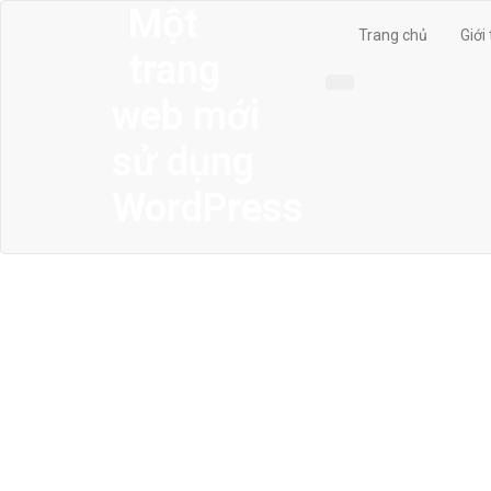
Một
Trang chủ
Giới
trang
web mới
sử dụng
WordPress
MENU
Trang chủ
Giới thiệu
Thiết kế kiến trúc
Thiết kế nhà phố