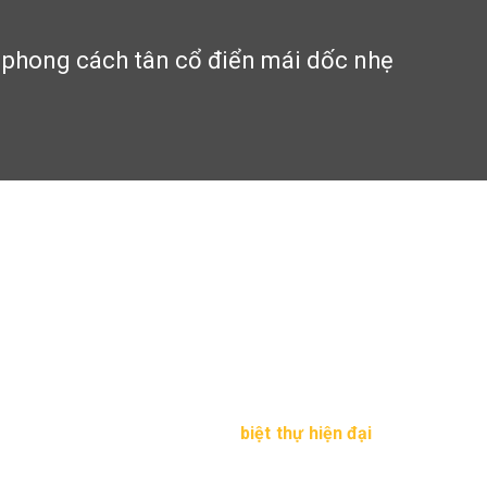
o phong cách tân cổ điển mái dốc nhẹ
phong cách tân cổ điển mái dốc 
phái, sang trọng lại thanh lich tinh tế. Chính điều đó mà mẫu bi
không cứng nhắc, dứt khoát như
biệt thự hiện đại
, Thiết kế biệt
hiến bạn không thể rời mắt.