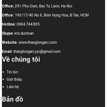
Office:
291 Phu Dien, Bac Tu Liem, Ha Noi
Office:
193/17/40 No 6, Binh Hung Hoa, B.Tan, HCM
Hotline:
0904.744.835
Skype
: kts.ductoan
Website:
www.thanglongarc.com
Email:
thanglongarc.jsc@gmail.com
Về chúng tôi
Tin tức
Giới thiệu
Liên hệ
Bản đồ