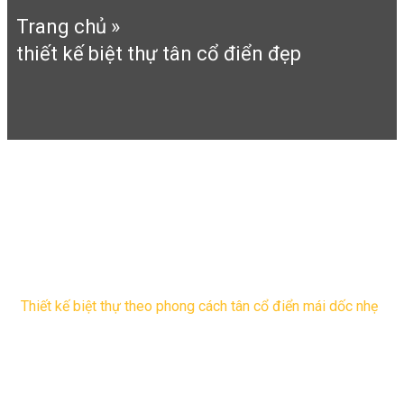
Trang chủ
»
thiết kế biệt thự tân cổ điển đẹp
thiết kế biệt thự tân cổ điển
đẹp
Thiết kế biệt thự theo phong cách tân cổ điển mái dốc nhẹ
Thiết kế biệt thự tân cổ điển vừa có vẻ đẹp quý phái, sang
trọng lại thanh lich tinh tế. Chính điều đó mà mẫu biệt thự
tân cổ điển làm ...