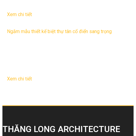
28
Th10
Xem chi tiết
Ngắm mẫu thiết kế biệt thự tân cổ điển sang trọng
Phong cách thiết kế biệt thự tân cổ điển kiểu Pháp là tổng
hợp của sự hài hòa, thống nhất về từng đường nét, chi tiết.
Do vậy mẫu biệt ...
29
Th12
Xem chi tiết
THĂNG LONG ARCHITECTURE