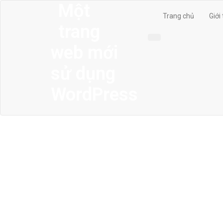
Một
Trang chủ
Giới
trang
web mới
sử dụng
WordPress
MENU
Trang chủ
Giới thiệu
Thiết kế kiến trúc
Thiết kế nhà phố