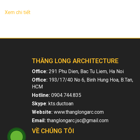
26
Th9
Xem chi tiết
THĂNG LONG ARCHITECTURE
Office:
291 Phu Dien, Bac Tu Liem, Ha Noi
Office:
193/17/40 No 6, Binh Hung Hoa, B.Tan,
HCM
Hotline:
0904.744.835
Skype
: kts.ductoan
Website:
www.thanglongarc.com
Email:
thanglongarc.jsc@gmail.com
VỀ CHÚNG TÔI