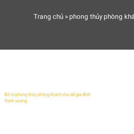
Trang chủ
»
phong thủy phòng kh
phong thủy phòng khách
Bố trí phong thủy phòng khách cho để gia đình
thịnh vượng
Phong thủy phòng khách rất quan trọng bởi
đây là trung tâm sinh hoạt hàng ngày của
các thành viên trong gia đình. Do đó bố trí
tốt sẽ ...