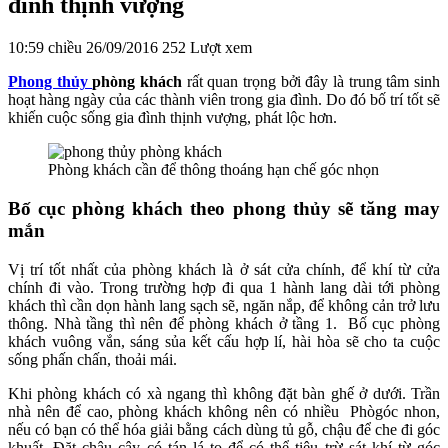
đình thịnh vượng
10:59 chiều 26/09/2016
252 Lượt xem
Phong thủy
phòng khách
rất quan trọng bởi đây là trung tâm sinh
hoạt hàng ngày của các thành viên trong gia đình. Do đó bố trí tốt sẽ
khiến cuộc sống gia đình thịnh vượng, phát lộc hơn.
Phòng khách cần để thông thoáng hạn chế góc nhọn
Bố cục phòng khách theo phong thủy sẽ tăng may
mắn
Vị trí tốt nhất của phòng khách là ở sát cửa chính, để khí từ cửa
chính đi vào. Trong trường hợp đi qua 1 hành lang dài tới phòng
khách thì cần dọn hành lang sạch sẽ, ngăn nắp, để không cản trở lưu
thông. Nhà tầng thì nên để phòng khách ở tầng 1. Bố cục phòng
khách vuông vắn, sáng sủa kết cấu hợp lí, hài hòa sẽ cho ta cuộc
sống phấn chấn, thoải mái.
Khi phòng khách có xà ngang thì không đặt bàn ghế ở dưới. Trần
nhà nên để cao, phòng khách không nên có nhiều Phògóc nhon,
nếu có bạn có thể hóa giải bằng cách dùng tủ gỗ, chậu để che đi góc
khuất. Đặt chậu cây có tán lá to để có thể tiêu trừ sát khí từ góc