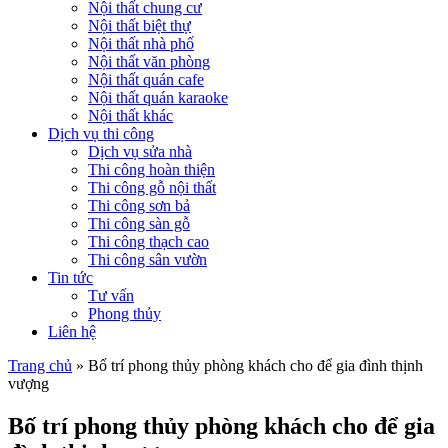
Nội thất chung cư
Nội thất biệt thự
Nội thất nhà phố
Nội thất văn phòng
Nội thất quán cafe
Nội thất quán karaoke
Nội thất khác
Dịch vụ thi công
Dịch vụ sửa nhà
Thi công hoàn thiện
Thi công gỗ nội thất
Thi công sơn bả
Thi công sàn gỗ
Thi công thạch cao
Thi công sân vườn
Tin tức
Tư vấn
Phong thủy
Liên hệ
Trang chủ
»
Bố trí phong thủy phòng khách cho để gia đình thịnh
vượng
Bố trí phong thủy phòng khách cho để gia