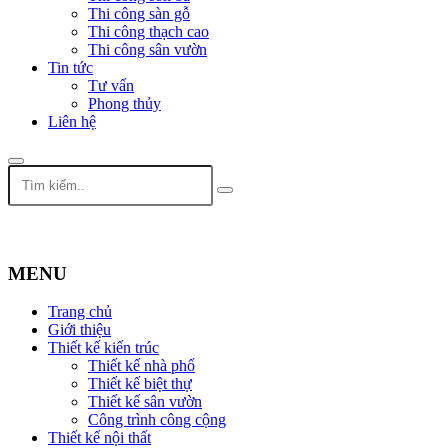
Thi công sàn gỗ
Thi công thạch cao
Thi công sân vườn
Tin tức
Tư vấn
Phong thủy
Liên hệ
MENU
Trang chủ
Giới thiệu
Thiết kế kiến trúc
Thiết kế nhà phố
Thiết kế biệt thự
Thiết kế sân vườn
Công trình công cộng
Thiết kế nội thất