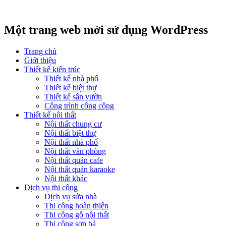
Một trang web mới sử dụng WordPress
Trang chủ
Giới thiệu
Thiết kế kiến trúc
Thiết kế nhà phố
Thiết kế biệt thự
Thiết kế sân vườn
Công trình công cộng
Thiết kế nội thất
Nội thất chung cư
Nội thất biệt thự
Nội thất nhà phố
Nội thất văn phòng
Nội thất quán cafe
Nội thất quán karaoke
Nội thất khác
Dịch vụ thi công
Dịch vụ sửa nhà
Thi công hoàn thiện
Thi công gỗ nội thất
Thi công sơn bả