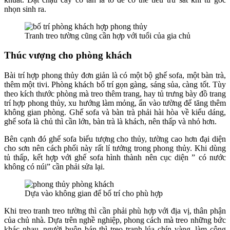
nhọn sinh ra.
Tranh treo tường cũng cần hợp với tuổi của gia chủ
Thúc vượng cho phòng khách
Bài trí hợp phong thủy đơn giản là có một bộ ghế sofa, một bàn trà,
thêm một tivi. Phòng khách bố trí gọn gàng, sáng sủa, càng tốt. Tùy
theo kích thước phòng mà treo thêm trang, hay tủ trưng bày đồ trang
trí hợp phong thủy, xu hướng làm mỏng, ẩn vào tường để tăng thêm
không gian phòng. Ghế sofa và bàn trà phải hài hòa về kiểu dáng,
ghế sofa là chủ thì cần lớn, bàn trà là khách, nên thấp và nhỏ hơn.
Bên cạnh đó ghế sofa biểu tượng cho thủy, tường cao hơn đại diện
cho sơn nên cách phối này rất lí tưởng trong phong thủy. Khi dùng
tủ thấp, kết hợp với ghế sofa hình thành nên cục diện ” có nước
không có núi” cần phải sửa lại.
Dựa vào không gian để bố trí cho phù hợp
Khi treo tranh treo tường thì cần phải phù hợp với địa vị, thân phận
của chủ nhà. Dựa trên nghề nghiệp, phong cách mà treo những bức
khác nhau, người buôn bán thì treo tranh lúa chín vàng, làm công