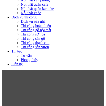
Nội thất văn phòng
Nội thất quán cafe
Nội thất quán karaoke
Nội thất khác
Dịch vụ thi công
Dịch vụ sửa nhà
Thi công hoàn thiện
Thi công gỗ nội thất
Thi công sơn bả
Thi công sàn gỗ
Thi công thạch cao
Thi công sân vườn
Tin tức
Tư vấn
Phong thủy
Liên hệ