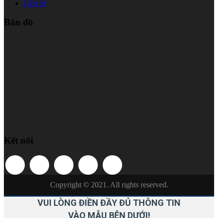
Liên hệ
Bản đồ
Kết nối
Copyright © 2021. All rights reserved.
VUI LÒNG ĐIỀN ĐẦY ĐỦ THÔNG TIN
VÀO MẪU BÊN DƯỚI!