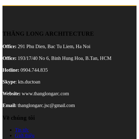
viết
THĂNG LONG ARCHITECTURE
Office:
291 Phu Dien, Bac Tu Liem, Ha Noi
Office:
193/17/40 No 6, Binh Hung Hoa, B.Tan, HCM
Hotline:
0904.744.835
Skype
: kts.ductoan
Website:
www.thanglongarc.com
Email:
thanglongarc.jsc@gmail.com
Về chúng tôi
Tin tức
Giới thiệu