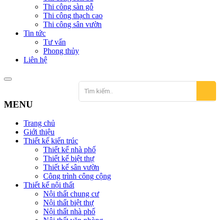
Thi công sàn gỗ
Thi công thạch cao
Thi công sân vườn
Tin tức
Tư vấn
Phong thủy
Liên hệ
MENU
Trang chủ
Giới thiệu
Thiết kế kiến trúc
Thiết kế nhà phố
Thiết kế biệt thự
Thiết kế sân vườn
Công trình công cộng
Thiết kế nội thất
Nội thất chung cư
Nội thất biệt thự
Nội thất nhà phố