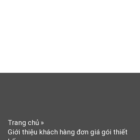
Thi công thạch cao
Thi công sân vườn
Tin tức
Tư vấn
Phong thủy
Liên hệ
Trang chủ
»
Giới thiệu khách hàng đơn giá gói thiết