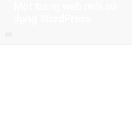
Một trang web mới sử
dụng WordPress
MENU
Trang chủ
Giới thiệu
Thiết kế kiến trúc
Thiết kế nhà phố
Thiết kế biệt thự
Thiết kế sân vườn
Công trình công cộng