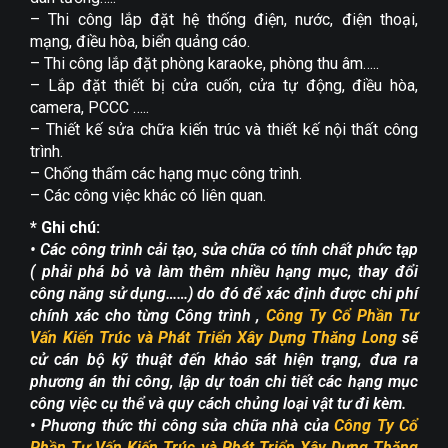
– Thi công lắp đặt hệ thống điện, nước, điện thoại,
mạng, điều hòa, biển quảng cáo.
– Thi công lắp đặt phòng karaoke, phòng thu âm…..
– Lắp đặt thiết bị cửa cuốn, cửa tự động, điều hòa,
camera, PCCC …..
– Thiết kế sửa chữa kiến trúc và thiết kế nội thất công
trình.
– Chống thấm các hạng mục công trình.
– Các công việc khác có liên quan.
* Ghi chú:
• Các công trình cải tạo, sửa chữa có tính chất phức tạp
( phải phá bỏ và làm thêm nhiều hạng mục, thay đổi
công năng sử dụng……) do đó để xác định được chi phí
chính xác cho từng Công trình ,
Công Ty Cổ Phần Tư
Vấn Kiến Trúc và Phát Triển Xây Dựng Thăng Long
sẽ
cử cán bộ kỹ thuật đến khảo sát hiện trạng, đưa ra
phương án thi công, lập dự toán chi tiết các hạng mục
công việc cụ thể và quy cách chủng loại vật tư đi kèm.
• Phương thức thi công sửa chữa nhà của
Công Ty Cổ
Phần Tư Vấn Kiến Trúc và Phát Triển Xây Dựng Thăng