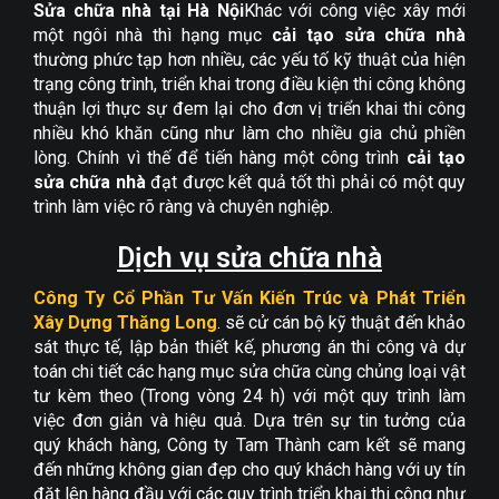
Sửa chữa nhà tại Hà Nội
Khác với công việc xây mới
Nội thất nhà phố
một ngôi nhà thì hạng mục
cải tạo
sửa chữa nhà
Nội thất văn phòng
thường phức tạp hơn nhiều, các yếu tố kỹ thuật của hiện
trạng công trình, triển khai trong điều kiện thi công không
Nội thất quán cafe
thuận lợi thực sự đem lại cho đơn vị triển khai thi công
Nội thất quán karaoke
nhiều khó khăn cũng như làm cho nhiều gia chủ phiền
lòng. Chính vì thế để tiến hàng một công trình
cải tạo
Nội thất khác
sửa chữa nhà
đạt được kết quả tốt thì phải có một quy
trình làm việc rõ ràng và chuyên nghiệp.
Dịch vụ thi công
Dịch vụ sửa nhà
Dịch vụ sửa chữa nhà
Thi công hoàn thiện
Công Ty Cổ Phần Tư Vấn Kiến Trúc và Phát Triển
Thi công gỗ nội thất
Xây Dựng Thăng Long
. sẽ cử cán bộ kỹ thuật đến khảo
sát thực tế, lập bản thiết kế, phương án thi công và dự
Thi công sơn bả
toán chi tiết các hạng mục sửa chữa cùng chủng loại vật
Thi công sàn gỗ
tư kèm theo (Trong vòng 24 h) với một quy trình làm
việc đơn giản và hiệu quả. Dựa trên sự tin tưởng của
Thi công thạch cao
quý khách hàng, Công ty Tam Thành cam kết sẽ mang
đến những không gian đẹp cho quý khách hàng với uy tín
Thi công sân vườn
đặt lên hàng đầu với các quy trình triển khai thi công như