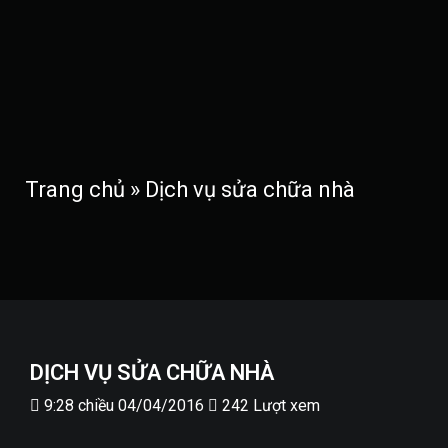
MENU
Trang chủ
Giới thiệu
Trang chủ
»
Dịch vụ sửa chữa nhà
Thiết kế kiến trúc
Thiết kế nhà phố
Thiết kế biệt thự
Thiết kế sân vườn
Công trình công cộng
Thiết kế nội thất
DỊCH VỤ SỬA CHỮA NHÀ
Nội thất chung cư
9:28 chiều 04/04/2016
242 Lượt xem
Nội thất biệt thự