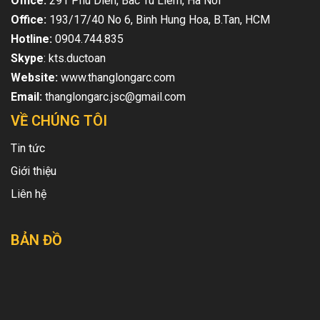
Office:
291 Phu Dien, Bac Tu Liem, Ha Noi
Office:
193/17/40 No 6, Binh Hung Hoa, B.Tan, HCM
Hotline:
0904.744.835
Skype
: kts.ductoan
Website:
www.thanglongarc.com
Email:
thanglongarc.jsc@gmail.com
VỀ CHÚNG TÔI
Tin tức
Giới thiệu
Liên hệ
BẢN ĐỒ