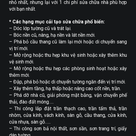
nhỏ nhất, nhưng lại với 1 chi phí sửa chữa nhà phù hợp
với bạn nhất.
* Các hạng mục cải tạo sửa chữa phổ biến:
– Dóc lớp tường cũ và trát lại.
– Bóc nền cũ, nâng, hạ nền và lát nền mới.
– Phá bỏ cầu thang cũ làm lại mới hoặc di chuyển sang
vị trí mới.
– Mở rộng hoặc thu hẹp khu vệ sinh hoặc xây thêm khu
vệ sinh mới.
– Mở rộng hoặc thu hẹp các phòng sinh hoạt hoặc xây
thêm mới.
– Đập, phá bỏ hoặc di chuyển tường ngăn đến vị trí mới.
– Xây thêm tầng, hạ thấp hoặc nâng cao cốt nền, trần.
– Phá dỡ nhà cũ, giải phóng mặt bằng, vận chuyển phế
thải, đào đất móng…..
– Thi công lắp đặt trần thạch cao, trần tấm thả, trần
nhôm, cửa kính, vách kính, sàn gỗ, cầu thang, cửa kính,
cửa nhựa, sàn gỗ.…..
– Thi công sơn bả nội thất, sơn sần, sơn trang trí, giấy
dán tường…..