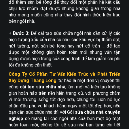
đổ thêm sàn bê tông để thay đổi một phần hệ kết cấu
chịu lực nhằm đạt được những không gian trong nhà
như mong muốn cũng như thay đổi hình thức kiến trúc
bên ngôi nhà.
+ Bước 3:
Để cải tạo sửa chữa ngôi nhà cần xử lý các
hiện tượng xấu của nhà cũ như các khu vực bị thấm dột,
nứt tường, nứt sàn bê tông hay nứt cổ trần … để tạo
được một không gian hoàn toàn mới nhưng vẫn tận
dụng được hiện trạng của công trình để làm giảm chi phí
tối đa không cần thiết.
Công Ty Cổ Phần Tư Vấn Kiến Trúc và Phát Triển
Xây Dựng Thăng Long
. tự hào là một đơn vị chuyên thi
công
cải tạo
sửa chữa nhà
, làm mới và kiến tạo không
gian hoàn hảo trên nền hiện trạng cũ, với phương châm
vì môi trường sống tốt đẹp hơn, chúng tôi luôn nổ lực
phấn đấu phụ vụ khách hàng ngày một tốt đẹp hơn, nếu
bạn cần sửa chữa nhà thì với Gói
sửa chữa nhà chuyên
nghiệp
sẽ mang lại cho ngôi nhà của bạn một bộ mặt
hoàn toàn mới, chúng tôi sẽ sửa nhà bạn từng chi tiết