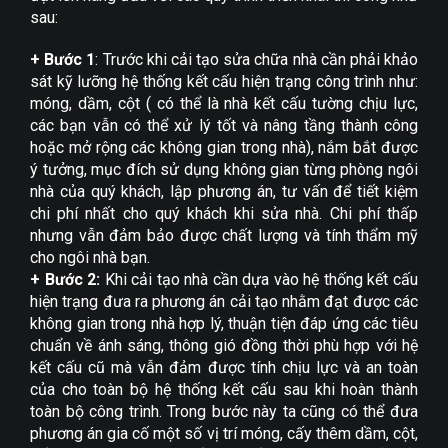
Tin tức
sau:
Tư vấn
+ Bước 1
: Trước khi cải tạo sửa chữa nhà cần phải khảo
Phong thủy
sát kỹ lưỡng hệ thống kết cấu hiện trạng công trình như:
móng, dầm, cột ( có thể là nhà kết cấu tường chịu lực,
Liên hệ
các bạn vẫn có thể xử lý tốt và nâng tầng thành công
hoặc mở rộng các không gian trong nhà), nắm bắt được
ý tưởng, mục đích sử dụng không gian từng phòng ngôi
nhà của quý khách, lập phương án, tư vấn để tiết kiệm
chi phí nhất cho quý khách khi sửa nhà. Chi phí thấp
nhưng vẫn đảm bảo được chất lượng và tính thẩm mỹ
cho ngôi nhà bạn.
+ Bước 2:
Khi cải tạo nhà cần dựa vào hệ thống kết cấu
hiện trạng đưa ra phương án cải tạo nhằm đạt được các
không gian trong nhà hợp lý, thuận tiện đáp ứng các tiêu
chuẩn về ánh sáng, thông gió đồng thời phù hợp với hệ
kết cấu cũ mà vẫn đảm được tính chịu lực và an toàn
của cho toàn bộ hệ thống kết cấu sau khi hoàn thành
toàn bộ công trình. Trong bước này ta cũng có thể đưa
phương án gia cố một số vị trí móng, cấy thêm dầm, cột,