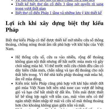
Thiết kế biệt thự tân cổ điển 3 tầng nét quyến rũ sang
trọng vượt thời gian
Biệt thự cổ điển Pháp 1 tầng và những lưu ý khi thiết kế
Lợi ích khi xây dựng biệt thự kiểu
Pháp
Biệt thự kiểu Pháp có thể được thiết kế mở nhiều cửa sổ thông
thoáng, chống nóng thoát ẩm rất phù hợp với khí hậu của Việt
Nam.
Hệ thống cửa sổ, cửa ra vào nhiều, rộng để thoáng
không gian nội thất nhưng dễ hắt nước mùa mưa và gây
chói nắng mùa hè. Vì thế trước mỗi cửa chính đều cần có
dãy hiên chắn mưa, chắn nắng và tạo độ thoáng cho nội
thất bên trong. Vì thế nhà kiểu pháp thoáng mát mùa hè,
ấm về mùa đông.
Kiến trúc kiểu Pháp cũng phù hợp với khí hậu nhiệt đới
gió mùa Việt Nam bởi nền nhà tone cao vượt để hứng
gió và hạn chế hắt nhiệt từ đất lên. Trên mái được thiết
kế bê tông lợp ngói với trần cao, mái vòm nên có thể
ngăn nhiệt thâm nhập từ mái và cửa sổ mái thông thoáng
hơn cho khoảng không gian giữa trần và mái.