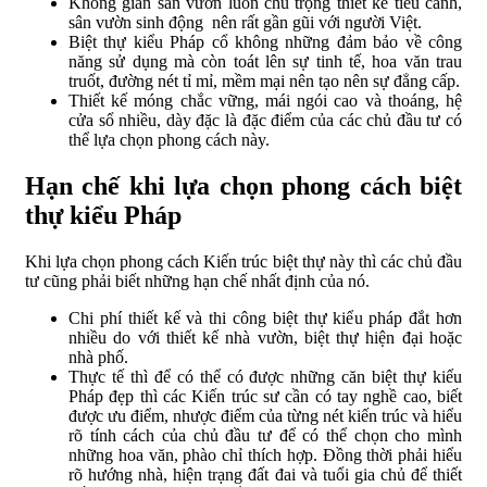
Không gian sân vườn luôn chú trọng thiết kế tiểu cảnh,
sân vườn sinh động nên rất gần gũi với người Việt.
Biệt thự kiểu Pháp cổ không những đảm bảo về công
năng sử dụng mà còn toát lên sự tinh tế, hoa văn trau
truốt, đường nét tỉ mỉ, mềm mại nên tạo nên sự đẳng cấp.
Thiết kế móng chắc vững, mái ngói cao và thoáng, hệ
cửa sổ nhiều, dày đặc là đặc điểm của các chủ đầu tư có
thể lựa chọn phong cách này.
Hạn chế khi lựa chọn phong cách biệt
thự kiểu Pháp
Khi lựa chọn phong cách Kiến trúc biệt thự này thì các chủ đầu
tư cũng phải biết những hạn chế nhất định của nó.
Chi phí thiết kế và thi công biệt thự kiểu pháp đắt hơn
nhiều do với thiết kế nhà vườn, biệt thự hiện đại hoặc
nhà phố.
Thực tế thì để có thể có được những căn biệt thự kiểu
Pháp đẹp thì các Kiến trúc sư cần có tay nghề cao, biết
được ưu điểm, nhược điểm của từng nét kiến trúc và hiểu
rõ tính cách của chủ đầu tư để có thể chọn cho mình
những hoa văn, phào chỉ thích hợp. Đồng thời phải hiểu
rõ hướng nhà, hiện trạng đất đai và tuổi gia chủ để thiết