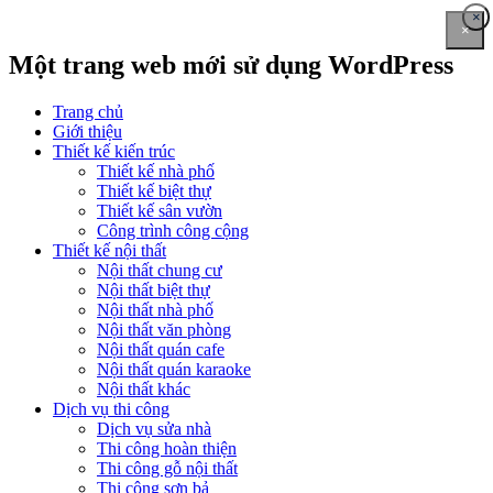
×
×
Một trang web mới sử dụng WordPress
Trang chủ
Giới thiệu
Thiết kế kiến trúc
Thiết kế nhà phố
Thiết kế biệt thự
Thiết kế sân vườn
Công trình công cộng
Thiết kế nội thất
Nội thất chung cư
Nội thất biệt thự
Nội thất nhà phố
Nội thất văn phòng
Nội thất quán cafe
Nội thất quán karaoke
Nội thất khác
Dịch vụ thi công
Dịch vụ sửa nhà
Thi công hoàn thiện
Thi công gỗ nội thất
Thi công sơn bả