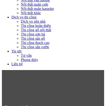
Nội thất văn phòng
Nội thất quán cafe
Nội thất quán karaoke
Nội thất khác
Dịch vụ thi công
Dịch vụ sửa nhà
Thi công hoàn thiện
Thi công gỗ nội thất
Thi công sơn bả
Thi công sàn gỗ
Thi công thạch cao
Thi công sân vườn
Tin tức
Tư vấn
Phong thủy
Liên hệ