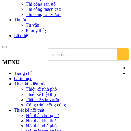
Thi công sàn gỗ
Thi công thạch cao
Thi công sân vườn
Tin tức
Tư vấn
Phong thủy
Liên hệ
MENU
Trang chủ
Giới thiệu
Thiết kế kiến trúc
Thiết kế nhà phố
Thiết kế biệt thự
Thiết kế sân vườn
Công trình công cộng
Thiết kế nội thất
Nội thất chung cư
Nội thất biệt thự
Nội thất nhà phố