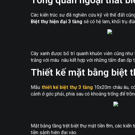
Tổng quan ngoại thất bi
Các kiến trúc sư đã nghiên cứu kỹ về thế đất cũ
Biệt thự hiện đại 3 tầng
sẽ có hệ lam, khối trụ đ
Cây xanh được bố trí quanh khuôn viên cũng như 
trắng với màu nâu kết hợp với những tấm đan ốp t
Thiết kế mặt bằng biệt t
Mẫu
thiết kế biệt thự 3 tầng
10x20m châu âu, có 
cảnh ở góc phải, phía sau có khoảng trống để trồn
Mặt bằng tầng trệt biệt thự mặt tiền 8m, các kiế
tiền sảnh hiên đai vào.