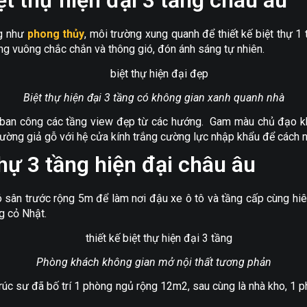
ệt thự hiện đại 3 tầng châu âu
ng như
phong thủy
, môi trường xung quanh để thiết kế biệt thự 
úng vuông chắc chắn và thông gió, đón ánh sáng tự nhiên.
Biệt thự hiện đại 3 tầng có không gian xanh quanh nhà
ban công các tầng view đẹp từ các hướng. Gam màu chủ đạo khi
ường giả gỗ với hệ cửa kính trắng cường lực nhập khẩu để cách n
hự 3 tầng hiện đại châu âu
sân trước rộng 5m để làm nơi đậu xe ô tô và tầng cấp cùng hiên
g cỏ Nhật.
Phòng khách không gian mở nội thất tương phản
n trúc sư đã bố trí 1 phòng ngủ rộng 12m2, sau cùng là nhà kho, 