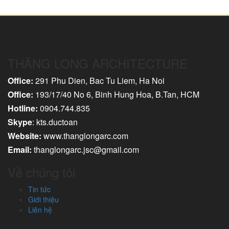
THĂNG LONG ARCHITECTURE
Office:
291 Phu Dien, Bac Tu Liem, Ha Noi
Office:
193/17/40 No 6, Binh Hung Hoa, B.Tan, HCM
Hotline:
0904.744.835
Skype
: kts.ductoan
Website:
www.thanglongarc.com
Email:
thanglongarc.jsc@gmail.com
Về chúng tôi
Tin tức
Giới thiệu
Liên hệ