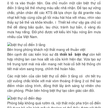
ô tô ra vào thuận tiện. Gia chủ muốn một căn biệt thự cổ
điển 3 tầng bề thế nhưng màu sắc nhã nhặn. Để tạo sự vững
chắc, phần chân đế các KTS đã lựa chọn ốp đá granite nâu
nhạt kết hợp cùng cửa gỗ tối màu hài hòa với nhau, nhìn vào
thấy sự bề thế và khỏe khoắn. i Thiết kế như vậy gia chủ có
thể dễ dàng bảo quản, lau chùi, tránh bụi bẩn, ố vàng dù
mưa hay nắng. Đối phó được với kiểu khí hậu nóng ẩm mưa
nhiều của Việt Nam.
Bên trong phòng khách nội thất mang vẻ thuần việt
Bên cạnh đó các kiến trúc sư đã
thiết kế biệt thự
còn kết
hợp những lan can hoa sắt và cửa kính hiện đại. Vừa tạo sự
trẻ trung tươi mái mà vẫn mang nét hoài cổ bởi hệ thống chi
tiết mái vòm sang trọng, chỉnh thể hoàn hảo.
Các mặt bên của căn biệt thự cổ điển 3 tầng có chi tiết trụ
cột vuông chắc khỏe với mái vòm thoáng ở tầng 2 có thể tạo
điểm nhấn công trình, đồng thời lấy ánh sáng tự nhiên cho
căn phòng. Phần bên hông biệt thự tạo cảm giác cân đối.
Phòng bếp không quá rườm rà, nội thất mộc pha trộn cổ điển
Sử dụng hệ cửa kính mở và thoáng có thể thấy được nội thất