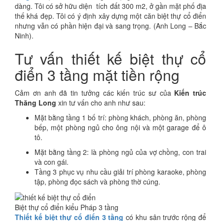
dàng. Tôi có sở hữu diện tích đất 300 m2, ở gần mặt phố địa
thế khá đẹp. Tôi có ý định xây dựng một căn biệt thự cổ điển
nhưng vẫn có phần hiện đại và sang trọng. (Anh Long – Bắc
Ninh).
Tư vấn thiết kế biệt thự cổ
điển 3 tầng mặt tiền rộng
Cảm ơn anh đã tin tưởng các kiến trúc sư của
Kiến trúc
Thăng Long
xin tư vấn cho anh như sau:
Mặt bằng tầng 1 bố trí: phòng khách, phòng ăn, phòng
bếp, một phòng ngủ cho ông nội và một garage để ô
tô.
Mặt bằng tầng 2: là phòng ngủ của vợ chồng, con trai
và con gái.
Tầng 3 phục vụ nhu cầu giải trí phòng karaoke, phòng
tập, phòng đọc sách và phòng thờ cúng.
Biệt thự cổ điển kiểu Pháp 3 tầng
Thiết kế biệt thự cổ điển 3 tầng
có khu sân trước rộng để