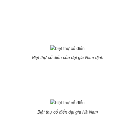
ền, với lối kiến trúc Pháp lâu đài bề thế, các đường nét chi tiết đ
út. Chi phí xây dựng biệt thự siêu khủng 100 tỷ đồng.
nh, sử dụng 2 màu sơn chủ đạo là trắng và vàng để nổi bật mái vòm
ủa đại gia ngành dệt Nam Định
Biệt thự cổ điển của đại gia Nam định
ị hút mắt bởi sự bề thế của biệt thự cổ điển pha lẫn lối kiến trú
 Long, Giám đốc Công ty Dệt may Châu Giang.
ại gia Phủ Lý
Biệt thự cổ điển đại gia Hà Nam
Thanh Phủ Lý được tọa lạc ở vị trí đặc biệt, có 4 mặt tiền trong 
hứ 2 là Hồng Phú. Mặt thứ 3 nằm ngay bên con sông Đáy. Mặt còn 
ến trúc lâu đài cổ điển ở thế kỉ 18. Các chi tiết trang trí được th