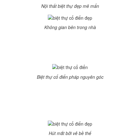
Nội thất biệt thự đẹp mê mẩn
Không gian bên trong nhà
p của đại gia Hà Nội
Biệt thự cổ điển pháp nguyên góc
n biệt thự có 1 mặt tiền của ông bà Hồng Uyên thiết kế theo lối
ứng tuân thủ theo những quy tắc ước lệ của biệt thự cổ điển.
ại gia đất Cảng
Hút mắt bởi vẻ bề thế