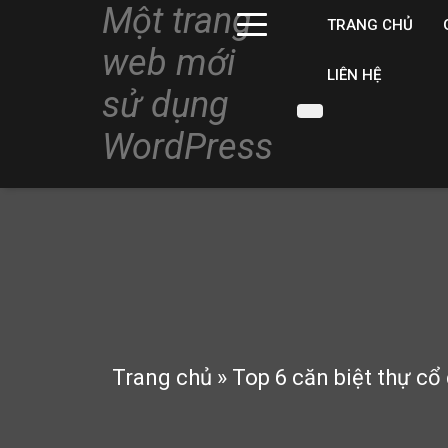
Một trang
TRANG CHỦ
web mới
LIÊN HỆ
sử dụng
WordPress
Trang chủ
»
Top 6 căn biệt thự cổ