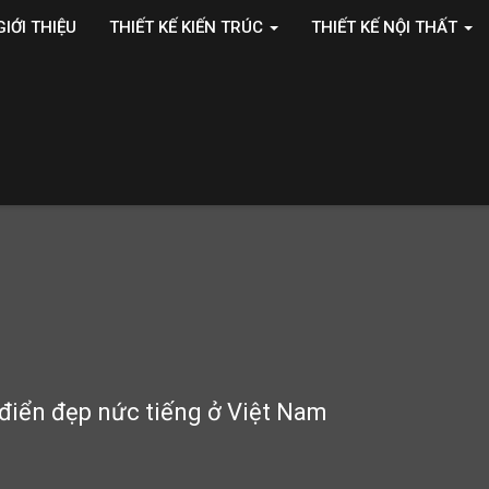
GIỚI THIỆU
THIẾT KẾ KIẾN TRÚC
THIẾT KẾ NỘI THẤT
 điển đẹp nức tiếng ở Việt Nam