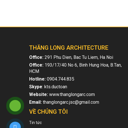
THĂNG LONG ARCHITECTURE
Office:
291 Phu Dien, Bac Tu Liem, Ha Noi
Office:
193/17/40 No 6, Binh Hung Hoa, B.Tan,
HCM
Hotline:
0904.744.835
Skype
: kts.ductoan
Website:
www.thanglongarc.com
Email:
thanglongarc.jsc@gmail.com
VỀ CHÚNG TÔI
Tin tức