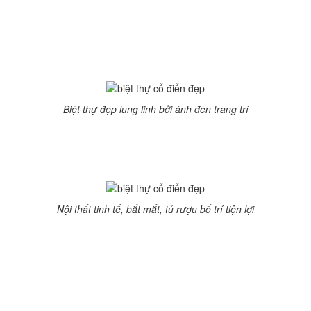
làm tôn lên giá trị cho căn nhà.
 của đại gia Hoàng Khải
Biệt thự đẹp lung linh bởi ánh đèn trang trí
ộ, lâu đài biệt thự đẹp như mơ, mang một vẻ huyền bí, cổ kính, tr
trúc sư đã lấy 2 tone màu đen trắng chủ đạo, điểm thêm 1 vài gam
 để đàn piano đậm phong cách hoàng gia.
Nội thất tinh tế, bắt mắt, tủ rượu bố trí tiện lợi