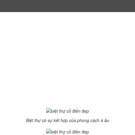
iển đẹp nức tiếng ở Việt Nam
cách Á Âu tại Đà Nẵng
g, được nằm trên đường Phan Chu Trinh là biệt thự đẹp nhất Đà Nẵ
Biệt thự có sự kết hợp của phong cách á âu