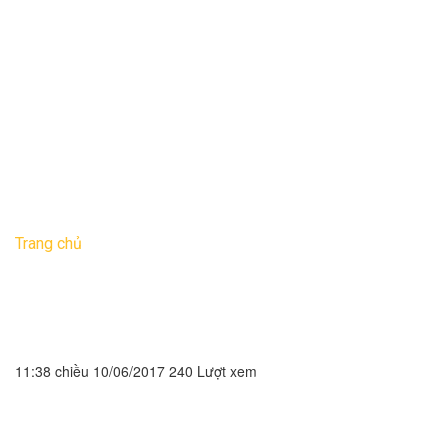
Thi công thạch cao
Thi công sân vườn
Tin tức
Tư vấn
Phong thủy
Liên hệ
Trang chủ
»
Top 10 mẫu biệt thự chữ 2 tầng chữ L giá rẻ
Top 10 mẫu biệt thự chữ 2
tầng chữ L giá rẻ
11:38 chiều 10/06/2017
240 Lượt xem
Mỗi người đều thích một kiểu nhà riêng, nhưng với kiểu biệt
thự chữ L vẫn luôn chinh phục cả những gia chủ khó tính
nhất bởi hình dáng cân đối, 2 mặt tiền đón gió thông thoáng.