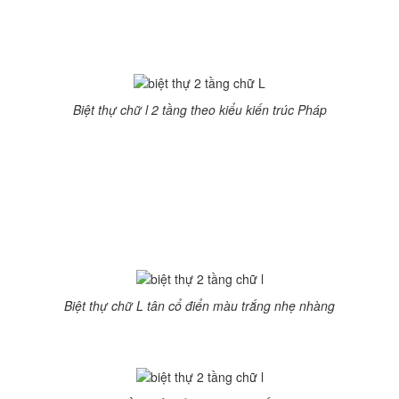
tầng này đặc biệt chú trọng không gian sân vườn.
Biệt thự 2 tầng chữ L được thiết kế theo kiến trúc Pháp cổ
điển
Biệt thự chữ l 2 tầng theo kiểu kiến trúc Pháp
Mang đặc trưng của kiến trúc Châu Âu, với các chi tiết hoa
văn phào chỉ không quá phức tạp. Đừng nét phóng khoáng
có nhiều nét nhấn nhá, vật liệu sang trọng khiến căn biệt thự
đẳng cấp hơn. Mái thái xanh lam phối hợp hài hòa với cửa
kính gỗ tự nhiên đảm bảo độ thoáng và ánh sáng tối đa ở
mọi mặt, có sự liên kết trong ngoài.
Biệt thự chữ L tân cổ điển màu trắng nhẹ nhàng
Biệt thự chữ L kết hợp kinh doanh