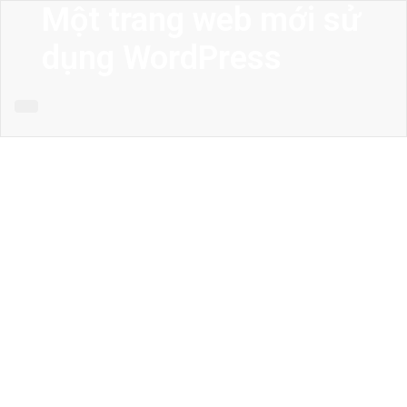
Một trang web mới sử
dụng WordPress
MENU
Trang chủ
Giới thiệu
Thiết kế kiến trúc
Thiết kế nhà phố
Thiết kế biệt thự
Thiết kế sân vườn
Công trình công cộng