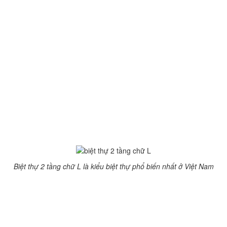
Mẫu thiết kế nhà 2 tầng ở nông thôn với chi phí 450 triệu đồng
15 mẫu nhà cấp 4 mái thái ở nông thôn dưới 500 triệu
Tại sao biệt thự 2 tầng chữ L
lại được yêu thích đến thế?
Nếu bạn không thích kiểu biệt thự nguy nga tráng lệ thì có thể
chọn biệt thự chữ L nhỏ nhắn, đầy đủ tiện nghi, công năng sử
dụng.
Biệt thự 2 tầng chữ L là kiểu biệt thự phổ biến nhất ở Việt Nam
Biệt thự chữ L tối ưu hóa diện tích, nới rộng không gian sống cực
tốt.
Biệt thự chữ L thích hợp với diện tích đất vừa phải. Được thiết kế
chạy dọc theo 2 chiều của mảnh đất có thể tận dụng được góc