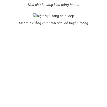
Nhà chữ l 2 tầng kiểu dáng bề thế
Biệt thự 2 tầng chữ l mái ngói đỏ truyền thông
Tìm đơn vị thiết kế biệt thự 2
tầng chữ L uy tín nhất?
Ngôi nhà là mái ấm của mọi gia đình, điều quan trọng nhất
khi muốn xây nhà là các gia đình phải tìm cho mình một đơn
vị thiết kế, thi công chuyên nghiệp, đảm bảo chất lượng.
Kiến trúc Thăng Long là một trong những đơn vị thiết kế biệt
thự, nhà phố uy tín nhất ở Hà Nội. Với đội ngũ kiến trúc sư
giàu kinh nghiệm chuyên môn, có kiến thức về phong thủy
sẵn sàng tư vấn cho bạn những mẫu nhà biệt thự ưng ý nhất
đảm bảo 3 tiêu chí: công năng sử dụng, tính thẩm mỹ và
chuẩn phong thủy theo mệnh, năm sinh của gia chủ.