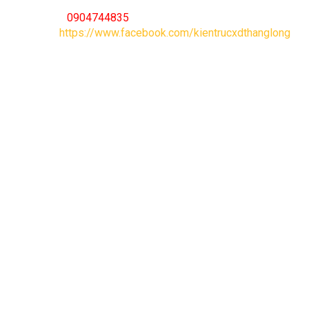
Bạn có thể liên hệ: Mọi thông tin cần tư vấn bạn có thể liên
hệ
0904744835
Hoặc hãy theo dõi
Fanpage:
https://www.facebook.com/kientrucxdthanglong
Bài viết liên quan
THĂNG LONG ARCHITECTURE
Office:
291 Phu Dien, Bac Tu Liem, Ha Noi
Office:
193/17/40 No 6, Binh Hung Hoa, B.Tan, HCM
Hotline:
0904.744.835
Skype
: kts.ductoan
Website:
www.thanglongarc.com
Email:
thanglongarc.jsc@gmail.com
Về chúng tôi