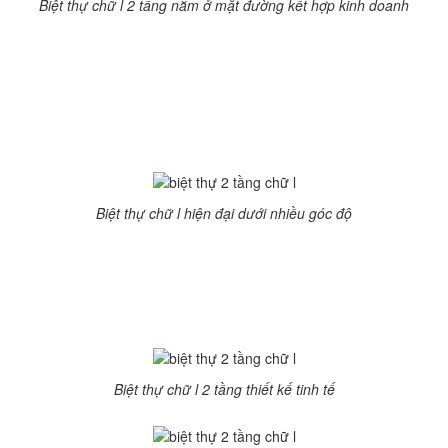
Biệt thự chữ l 2 tầng nằm ở mặt đường kết hợp kinh doanh
Biệt thự dưới đây do kết hợp kinh doanh nên tận dụng tối đa
công năng. Các kiến trúc sư đã tận dụng mọi góc vuông của
mảnh đất, tối đa hóa mọi góc chết để nới lỏng diện tích
sống, và sinh hoạt kinh doanh chogia đình.
Biệt thự 2 tầng chữ L kiến trúc hiện đại
Biệt thự chữ l hiện đại dưới nhiều góc độ
Biệt thự 2 tầng chữ L hiện đại đặc trưng bởi hệ cửa kính lớn,
để giao hòa tối đa không gian trong và ngòai, mang ánh sáng
tự nhiên và năng lượng mặt trời sẽ làm thoáng nội thất bên
trong. Mái thái đen, gạch nâu ấm áp.
Biệt thự chữ l 2 tầng thiết kế tinh tế