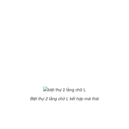
vuông vừa vặn để có thể tạo không gian sân vườn thoáng phía
trước.
Kiểu biệt thự chữ L 2 tầng đặc biệt phổ biến ở nông thôn, thiết kế
khá nhiều cửa nên có thể có 3 mặt đón gió khá thông thoáng.
Tuy nhiên biệt thự chữ L, nếu không có biện pháp chống nóng
tốt sẽ có thể nhận được lượng bức xạ mặt trời khá nhiều bởi khí
hậu Việt Nam, nóng ẩm.
Một số mẫu biệt thự 2 tầng
chữ L được ưa chuộng nhất
Biệt thự 2 tầng chữ L kết hợp mái thái
Biệt thự vườn 2 tầng chữ L, gam màu trắng sáng kết hợp với
mái thái đơn giản mà tinh tế. Hệ cột rào trắng được phối hợp
để làm sáng không gian ngoại thất. Mẫu biệt thự chữ L 2