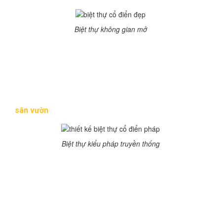
Biệt thự không gian mở
Từ bên ngoài nhìn vào bạn sẽ thấy một độ dài khác
nhưng với sự kết hợp của hành lang nối tiếp bới mái kéo
chạy dài giữa 2 khối nhà tạo cảm giác thênh thang,
không gian mở. Vật liệu xây dựng chủ yếu là đá khá bề
thế, ô cửa mái vòm mềm mại bố trí dọc 2 bên hành lang
lối giữa 2 khối nhà, khối tường nhô ra với góc ban công
sân vườn
lãng mạn.
Biệt thự kiểu pháp truyền thống
Được ẩn mình trong hàng thông, biệt thự có mái ngói
phủ lên nhuốm màu thời gian, kiến trúc Pháp khá nhẹ
nhàng với tone màu vàng nhạt, đá ốp chân tường bên
dưới vững chãi. Sự khang trang, bề thế với những khối
cân đối, cột đỡ to lớn, mái cuốn vòm, dải mái dài xung
quanh.