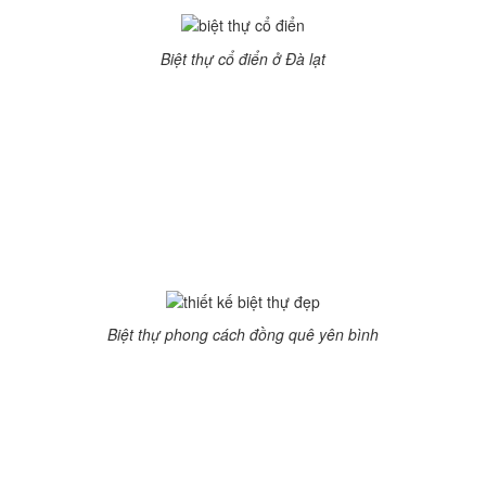
Biệt thự cổ điển ở Đà lạt
Mặc dù trải qua bao biến động của thời gian, phủ lên
những căn biệt thự một màu rêu phong ở những hàng
mái ngói đỏ, nhưng nó không thể làm mờ nhạt đị dáng
vẻ của phong cách kiến trúc pháp cổ. Biệt thự cổ điển 1
tầng đã được giản lược những chi tiết rườm rà thường
thấy, mà nhấn mạnh vào những khối mái nhô thụt cao
thấp khác nhau. Đây là kiểu biệt thự cổ điển Pháp truyền
thống.
Biệt thự phong cách đồng quê yên bình
Nói qua về tthiết kế biệt thự đẹp kiến trúc Pháp, đã tồn
tại ở Đa Lạt hơn 100 năm qua. Vừa cho chúng ta cảm
nhận được giá trị từ phong cách kiến trúc, lại có những
điểm du lịch nghỉ dưỡng tuyệt vời.