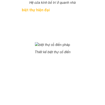
Hệ cửa kính bố trí ở quanh nhà
Khác với
biệt thự hiện đại
, biệt thự cổ điển phong cách
tân trong kiến trúc Pháp trong ngôi biệt thự này được thể
hiện qua những mái vòm uốn mềm mại, khói tường được
xây tròn, mảng tường được ốp đá khá tự nhiên, tạo sự
khỏe khoắn bề thế. Bên trên là những ô cửa kính, mái
chéo cột thông khói cho lò sưởi cổ điển, hoài niệm
Thiết kế biệt thự cổ điển
Điểm khác biệt của ngôi biệt thự trên là dáng nhà thấp
và dài, góc tường đơn giản, với góc ban công khá đơn
giản nhô ra tạo nên một khối lạ mắt.
Căn biệt thự sau bề thế nhưng cũng rất mềm mại bởi
những nhịp cầu thang ngoài được uốn lượn, 2 vế đo lên
tầng 2. Vẫn là mái chéo điển hình, cột khói màu vàng
thường thấy trong biệt thự phong cách pháp. Nhưng
cũng có một vài cách tan sử dụng ít đường nét phào chỉ,
kiến trúc mái hài hòa cân đối, 2 mái nhà ngôi nhà.