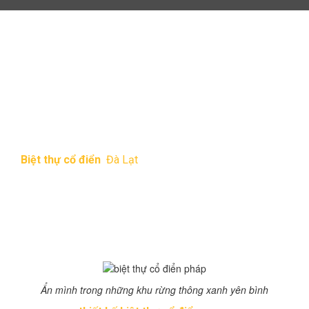
Top 10 biệt thự cổ điển
đẹp ngẩn ngơ ở Đà Lạt
9:21 chiều 01/01/2017
232 Lượt xem
Biệt thự cổ điển
Đà Lạt
đại diện cho sự tinh tế, quyến
rũ đó cũng là một trong những lí do khiến Đà lạt chưa
bao giờ hết đông khách du lịch. Bạn sẽ vô cùng ngỡ
ngàng trước những căn biệt thự ẩn mình trong lớp
sương sớm, hàng thông thơ mộng.
Biệt thự cổ điển Pháp ở Đà Lạt
Ẩn mình trong những khu rừng thông xanh yên bình