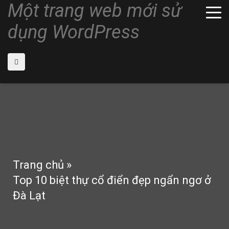
Một trang web mới sử
dụng WordPress
Trang chủ
»
Top 10 biệt thự cổ điển đẹp ngẩn ngơ ở
Đà Lạt