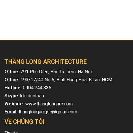
Bài viết liên quan
THĂNG LONG ARCHITECTURE
Office:
291 Phu Dien, Bac Tu Liem, Ha Noi
Office:
193/17/40 No 6, Binh Hung Hoa, B.Tan, HCM
Hotline:
0904.744.835
Skype
: kts.ductoan
Website:
www.thanglongarc.com
Email:
thanglongarc.jsc@gmail.com
VỀ CHÚNG TÔI
Tin tức