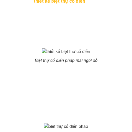
Những mẫu
thiết kế biệt thự cổ điển
để nghỉ dưỡng tại
Đà Lạt là sự lựa chọn không thể bỏ qua cho du khách.
Dưới đây là 10 mẫu biệt thự cổ điển Pháp cổ bí ẩn,
quyến rũ, yên bình. Được xây dựng từ thời kỳ Pháp
thuộc, trải qua bao thăng trầm của thời gian các căn biệt
thự vẫn còn nguyên giá trị về phong cách kiến trúc,
đường nét tinh t
Biệt thự cổ điển pháp mái ngói đỏ
Dưới đây là căn biệt thự kiến trúc miền Bắc nước pháp
với mái cụp và dàn mái kéo chạy dài xuống với mái
dưới, với những cột khói để thông khói lò sưởi trong đời
sống người dân pháp. Hệ đỡ mái bằng còn sơn gỗ trang
trí, ô cửa trời đã mang đến một lối kiến trúc khác biệt.
Biệt thự với gam màu nhạt chủ đạo, kết hợp với những
điểm tường nhô màu sơn trắng nổi bật trong màu xanh
của rừng thông.