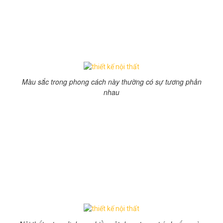
và thời thượng. Mang tới một không gian hoài cổ, có
phần phóng khoáng, hoang dại. Bạn sẽ bị hớp hồn khi
bước vào căn phòng retro với nhiều màu sắc khác nhau
như nâu đỏ, cam ngọt, xanh lam phối cùng một số màu
khác như xanh nõn.
Màu sắc trong phong cách này thường có sự tương phản
nhau
Tranh trang trí và phụ kiện là điều không thể thiếu
Điều không thể bỏ qua của phong cách retro đó là trang
trí không gian nối tiếp nhau. Mỗi không gian lại sử dụng
những vật dụng trang trí, để làm điểm nhấn của căn
phòng. Thường dùng nhất là những vật dụng trang trí
như kiểu tranh cdécor dạng trung bình và nhỏ, hoặc
những họa tiết vẽ sơn lên tường, hoặc đồng hồ trên
tường.