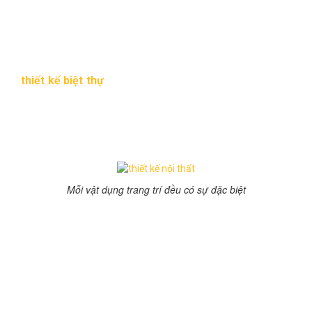
không thể lẫn vào đâu
Đồ nội thất
Đồ nội thất cũng là một phần không thể thiếu của khi
thiết kế biệt thự
. Với phong cách Retro đồ nội thất vừa
mang dấu vết thời gian, vừa mang hơi hướng hiện đại mà
chúng ta có thể thấy ở bàn ghế, kệ tủ, giường ngủ, ảnh
treo tường. Xuất hiện những năm 50 của thế kỉ trước và
đang có xu hướng gây bão trong những năm gần đây
Mỗi vật dụng trang trí đều có sự đặc biệt
Màu sắc
Khác với thiết kế nội thất phong cách Vintage (cổ điển)
là dùng gam màu trầm và đậm thì phong cách Retro lại
rất chuộng màu trắng và màu pastel, hoặc những tone
màu đối lập nhau.
Điểm nhấn của nội thất retro là sự sang trọng, sành điệu