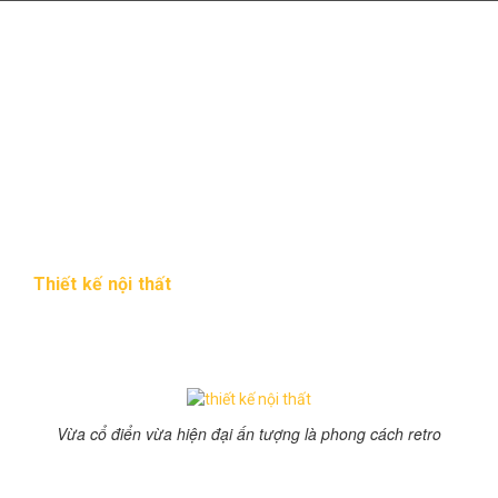
Thiết kế nội thất phong
cách retro pha lẫn cổ điển
và hiện đại
10:29 chiều 14/03/2016
231 Lượt xem
Thiết kế nội thất
phong cách retro chưa bao giờ lỗi
mốt chiếm trọn trái tim của rất nhiều người. Vừa độc
đáo, vừa mới lạ đến từng chi tiết như ghế sofa da,
thảm trải sàn lớn, tường đá và cầu thang sắt.
Vừa cổ điển vừa hiện đại ấn tượng là phong cách retro
Đặc trưng phong cách retro