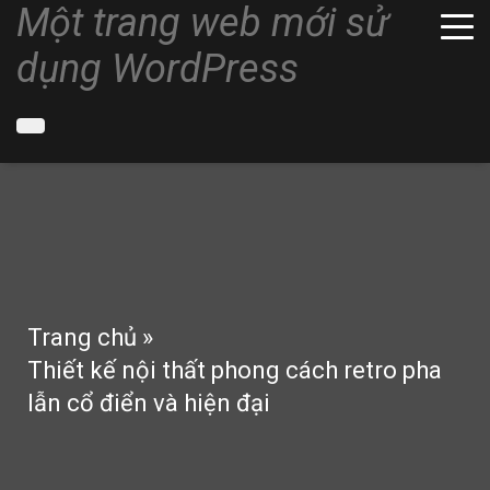
Một trang web mới sử
dụng WordPress
Trang chủ
»
Thiết kế nội thất phong cách retro pha
lẫn cổ điển và hiện đại