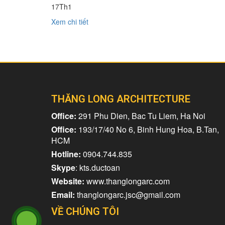
17
Th1
Xem chi tiết
THĂNG LONG ARCHITECTURE
Office:
291 Phu Dien, Bac Tu Liem, Ha Noi
Office:
193/17/40 No 6, Binh Hung Hoa, B.Tan,
HCM
Hotline:
0904.744.835
Skype
: kts.ductoan
Website:
www.thanglongarc.com
Email:
thanglongarc.jsc@gmail.com
VỀ CHÚNG TÔI