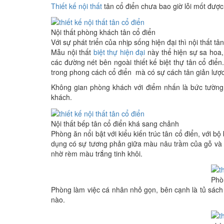
Thiết kế nội thất
tân cổ điển chưa bao giờ lỗi mốt được
Nội thất phòng khách tân cổ điển
Với sự phát triển của nhịp sống hiện đại thì nội thất 
Mẫu nội thất
biệt thự hiện đại
này thể hiện sự sa hoa, 
các đường nét bên ngoài thiết kế biệt thự tân cổ điể
trong phong cách cổ điển mà có sự cách tân giản lược 
Không gian phòng khách với điểm nhấn là bức tường 
khách.
Nội thất bếp tân cổ điển khá sang chảnh
Phòng ăn nổi bật với kiểu kiến trúc tân cổ điển, với 
dụng có sự tương phản giữa màu nâu trầm của gỗ và d
nhờ rèm màu trắng tinh khôi.
Phò
Phòng làm việc cá nhân nhỏ gọn, bên cạnh là tủ sách t
nào.