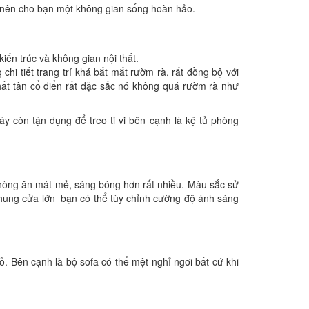
o nên cho bạn một không gian sống hoàn hảo.
iến trúc và không gian nội thất.
hi tiết trang trí khá bắt mắt rườm rà, rất đồng bộ với
thất tân cổ điển rất đặc sắc nó không quá rườm rà như
 còn tận dụng để treo ti vi bên cạnh là kệ tủ phòng
n phòng ăn mát mẻ, sáng bóng hơn rất nhiều. Màu sắc sử
khung cửa lớn bạn có thể tùy chỉnh cường độ ánh sáng
ỗ. Bên cạnh là bộ sofa có thể mệt nghỉ ngơi bất cứ khi