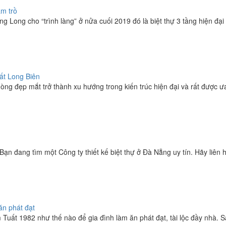
ầm trồ
 Long cho “trình làng” ở nửa cuối 2019 đó là biệt thự 3 tầng hiện đại t
hất Long Biên
hòng đẹp mắt trở thành xu hướng trong kiến trúc hiện đại và rất được ưa
ạn đang tìm một Công ty thiết kế biệt thự ở Đà Nẵng uy tín. Hãy liên hệ
n phát đạt
ất 1982 như thế nào để gia đình làm ăn phát đạt, tài lộc đầy nhà. Sau