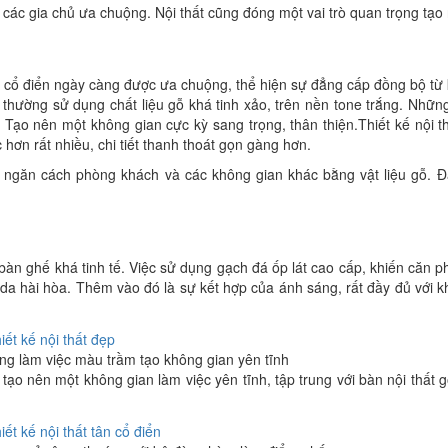
 các gia chủ ưa chuộng. Nội thất cũng đóng một vai trò quan trọng tạ
tân cổ điển ngày càng được ưa chuộng, thể hiện sự đẳng cấp đồng bộ từ k
thường sử dụng chất liệu gỗ khá tinh xảo, trên nền tone trắng. Những c
n. Tạo nên một không gian cực kỳ sang trọng, thân thiện.Thiết kế nội 
hơn rất nhiều, chi tiết thanh thoát gọn gàng hơn.
ngăn cách phòng khách và các không gian khác bằng vật liệu gỗ. Đây
bộ bàn ghế khá tinh tế. Việc sử dụng gạch đá ốp lát cao cấp, khiến că
a hài hòa. Thêm vào đó là sự kết hợp của ánh sáng, rất đầy đủ với 
ng làm việc màu trầm tạo không gian yên tĩnh
ạo nên một không gian làm việc yên tĩnh, tập trung với bàn nội thất g