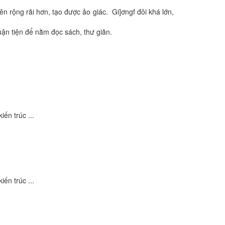
n rộng rãi hơn, tạo được ảo giác. Gi]ơngf đôi khá lớn,
uận tiện để nằm đọc sách, thư giãn.
ến trúc ...
ến trúc ...