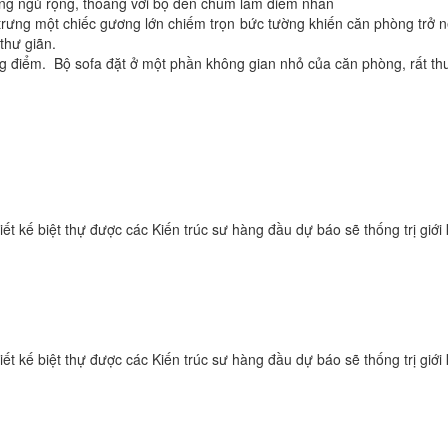
ng ngủ rộng, thoáng với bộ đèn chùm làm điểm nhấn
trưng một chiếc gương lớn chiếm trọn bức tường khiến căn phòng trở nê
thư giãn.
ang điểm. Bộ sofa đặt ở một phần không gian nhỏ của căn phòng, rất th
t kế biệt thự được các Kiến trúc sư hàng đầu dự báo sẽ thống trị giới ki
t kế biệt thự được các Kiến trúc sư hàng đầu dự báo sẽ thống trị giới ki