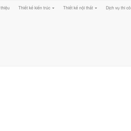
 thiệu
Thiết kế kiến trúc
Thiết kế nội thất
Dịch vụ thi c