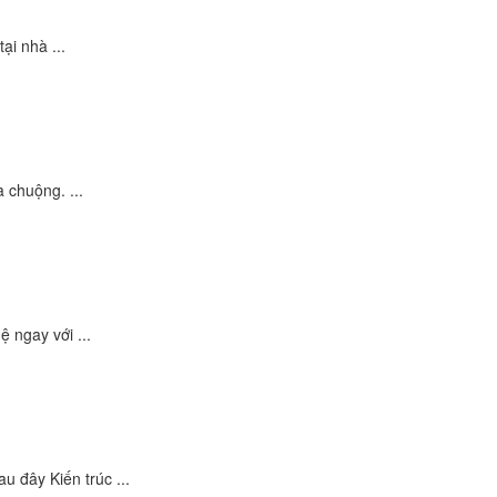
ại nhà ...
 chuộng. ...
 ngay với ...
 đây Kiến trúc ...