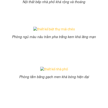
Nội thất bếp nhà phố khá rộng và thoáng
Phòng bếp nội thất kim loại, tủ bếp gam màu trắng tạo
nên cảm giác sạch sẽ, hài hòa với tổng thể căn nhà. Bàn
ăn màu trung tính, với những đường nét đơn giản.
Phòng ngủ màu nâu trầm pha trắng kem khá lãng mạn
Phòng tắm đầy đủ công năng sử dụng, bồn tắm, tất cả
đều bằng sứ và gạch men khiến không gian sang trọng.
Bạn có thể đặt cây xanh nhỏ để giảm bớt sự đơn điệu
của không gian.
Phòng tắm bằng gạch men khá bóng hiện đại
Bài viết liên quan