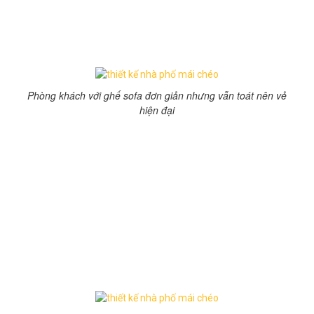
làm chủ đạo tạo nên sự trang nhã, hài hòa. Với thiết kế
mái chéo trang nhã, không những đáp ứng công năng sử
dụng mà còn có khả năng chống thấm, cách nhiệt rất
tốt, phù hợp với điều kiện khí hậu của Việt Nam.
Phòng khách với ghế sofa đơn giản nhưng vẫn toát nên vẻ
hiện đại
Với thiết kế nội thất phòng khách và phòng bếp liên
thông với nhau để tạo sự thông thoáng, rộng rãi màu
trắng khiến cả không gian bừng sáng.Thiết kế vách tivi
làm bằng đá hoa cương khá sang trọng, thẻ ốp tường
tạo nên điểm nhấn cho cả căn phòng. Do nhà phố có
không gian khá chật hẹp nên nội thất trang trí khá đơn
giản chứ không cầu kỳ như thiết kế biệt thự. Để tăng
thêm không gian xanh cho căn phòng gia chủ đã bố trí
những chậu cây xanh để tạo cảm giác thoáng mát, dễ
chịu.