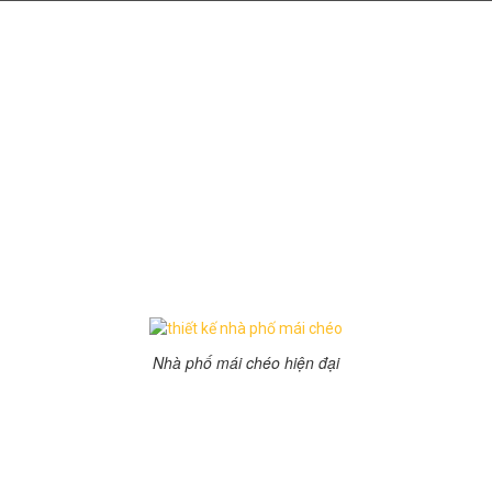
Thiết kế nhà phố mái chéo
ấn tượng
11:49 chiều 14/04/2016
250 Lượt xem
Thiết kế nhà phố
mái chéo khá độc đáo, phá vỡ sự
nhàm chán của nhà phố mái bằng hơn nữa không gian
rất thoáng đãng đẹp mắt.
Nhà phố mái chéo hiện đại
Đây là ngôi nhà với kiểu dáng mới lạ, với những vật liệu
đơn giản như gỗ, kính cường lực, ở phần lan can, gạch
ốp đá rất tự nhiên khiến mặt tiền của
nhà phố
khá bắt
mắt. Mẫu
thiết kế nhà phố
lấy màu trắng và màu nâu