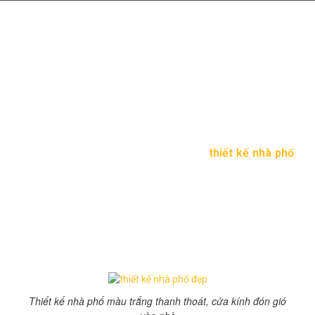
Thiết kế nhà phố hiện đại
mặt tiền 5m
10:53 chiều 29/12/2015
242 Lượt xem
Hiện nay sự phát triển của đô thị hóa,
thiết kế nhà phố
là ưu tiên lựa chọn của rất nhiều gia chủ bởi mẫu thiết kế
này vừa túi tiền, phù hợp với diện tích đất hẹp.
Thiết kế nhà phố với mặt tiền 5m có 1 tầng trệt 2 lầu có
sân thượng. Dựa trên sở thích của gia chủ, các kiến trúc
của kiến trúc Thăng Long đã đưa ra phương án để mang
đến một không gian sống hoàn hảo
Thiết kế nhà phố màu trắng thanh thoát, cửa kính đón gió