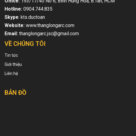
Office:
193/17/40 No 6, Binh Hung Hoa, B.Tan, HCM
Hotline:
0904.744.835
Skype
: kts.ductoan
Website:
www.thanglongarc.com
Email:
thanglongarc.jsc@gmail.com
VỀ CHÚNG TÔI
Tin tức
Giới thiệu
Liên hệ
BẢN ĐỒ