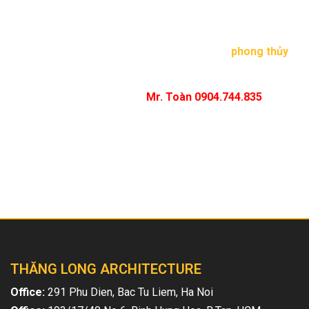
cửa kính để đón nắng, gió luồng không khí trong lành từ
thiên nhiên bên ngoài đem lại không gian mới mẻ.
Để có sở hữu một căn biệt thự ưng ý, chuẩn
phong thủy
hãy đến với kiến trúc Thăng Long. Tại đây với đội ngũ
kiến trúc sư giàu kinh nghiệm sẽ tư vấn, thiết kế theo ý
muốn của gia chủ. Liên hệ
Mr. Toàn 0904.744.835
Bài viết liên quan
THĂNG LONG ARCHITECTURE
Office:
291 Phu Dien, Bac Tu Liem, Ha Noi