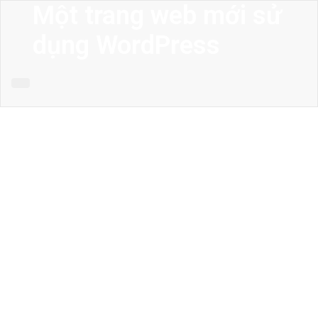
Một trang web mới sử
dụng WordPress
MENU
Trang chủ
Giới thiệu
Thiết kế kiến trúc
Thiết kế nhà phố
Thiết kế biệt thự
Thiết kế sân vườn
Công trình công cộng