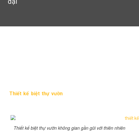
đại
Thiết kế biệt thự vườn trẻ
trung, hiện đại
10:03 chiều 17/02/2016
244 Lượt xem
Thiết kế biệt thự vườn
là một trong những xu hướng
kiến trúc không thể bỏ qua trong năm 2016. Mẫu thiết kế
này đẹp bởi sự trẻ trung, hiện đại
Thiết kế biệt thự vườn không gian gần gũi với thiên nhiên