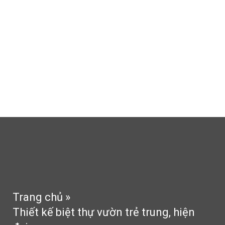
Thi công thạch cao
Thi công sân vườn
Tin tức
Tư vấn
Phong thủy
Liên hệ
Trang chủ
»
Thiết kế biệt thự vườn trẻ trung, hiện