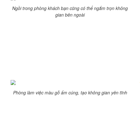
Ngồi trong phòng khách bạn cũng có thể ngắm trọn không
gian bên ngoài
Việc bố trí nội thất cũng được các kiến trúc sư lựa chọn
kĩ lưỡng, tạo nên một không gian nội thất đẹp bao trọn
mọi góc nhìn khi hướng ra sân vườn xung quanh.
Sử dụng màu sắc và chất liệu cũng đòi hỏi sự đầu tư tỉ
mỉ của kiến trúc sư. Tone màu trắng làm chủ đạo vừa trẻ
trung vừa sang trọng, đã làm tôn lên màu vàng của các
vân gỗ.
Phòng làm việc màu gỗ ấm cúng, tạo không gian yên tĩnh
Việc sử dụng những mảng kính lớn khiến cho không gian
trở nên sống động khi nó những hình ảnh khu vườn xinh
xắn sẽ được phản chiếu trên mỗi gương kính. Với màu
trắng của tường và trần quanh khung kính , quang cảnh
tự nhiên dường như nổi bật hơn bao giờ hết .