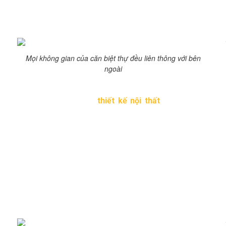
Biệt thự vườn được ưa chuộng bởi sự gần gũi với thiên
nhiên, có vườn bao quanh nhà. Đặc biệt thích hợp bới
những người yêu thích không gian xanh, tươi mát.
Mọi không gian của căn biệt thự đều liên thông với bên
ngoài
Mẫu biệt thự này được thiết kế để sao cho ánh sáng tối
ưu vào nhà. Hơn nữa
thiết kế nội thất
và ngoại thất
được gắn bó hài hòa với nhau. Khi bạn ngồi trong nhà
vẫn có cảm giác như tận hưởng như ngồi ngoài vườn,
được hòa mình với thiên nhiên.
Một trong những điều đặc biệt của căn biệt thự này là
cách bố trí mặt bằng, những không gian được đan xen
vào nhau, có lối thông ra sân vườn rất thoáng đãng. Sự
khéo léo và tinh tế của thiết kế biệt thự đó là cách lựa
chọn vị trí cây trồng sao cho thật bắt mắt, vừa điều hòa
không khí.