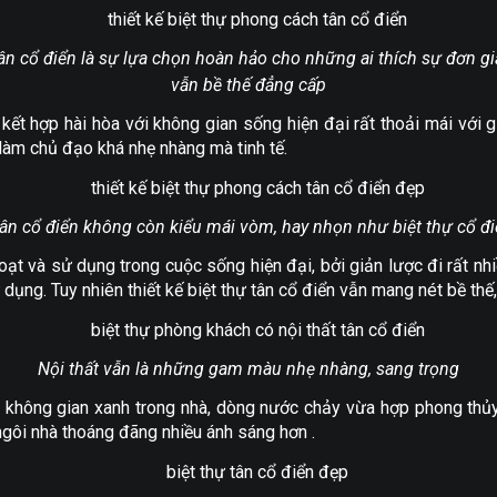
tân cổ điển là sự lựa chọn hoàn hảo cho những ai thích sự đơn g
vẫn bề thế đẳng cấp
 kết hợp hài hòa với không gian sống hiện đại rất thoải mái với 
làm chủ đạo khá nhẹ nhàng mà tinh tế.
tân cổ điển không còn kiểu mái vòm, hay nhọn như biệt thự cổ đi
ạt và sử dụng trong cuộc sống hiện đại, bởi giản lược đi rất nhiều
g. Tuy nhiên thiết kế biệt thự tân cổ điển vẫn mang nét bề thế,
Nội thất vẫn là những gam màu nhẹ nhàng, sang trọng
m không gian xanh trong nhà, dòng nước chảy vừa hợp phong thủy
ngôi nhà thoáng đãng nhiều ánh sáng hơn .