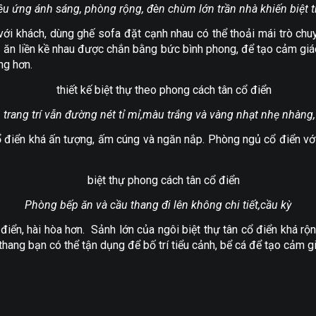
ệu ứng ánh sáng, phòng rộng, đèn chùm lớn trần nhà khiến biệt t
ới khách, dùng ghế sofa đặt cạnh nhau có thể thoải mái trò chu
ăn liền kề nhau được chắn bằng bức bình phong, để tạo cảm giác
ng hơn.
trang trí vẫn đường nét tỉ mỉ,màu trắng và vàng nhạt nhẹ nhàng,
ổ điển khá ấn tượng, ấm cúng và ngăn nắp. Phòng ngủ cổ điển vớ
Phòng bếp ăn và cầu thang đi lên không chi tiết,cầu kỳ
điển, hài hòa hơn. Sảnh lớn của ngôi biệt thự tân cổ điển khá rộ
thang bạn có thể tận dụng để bố trí tiểu cảnh, bể cá để tạo cảm 