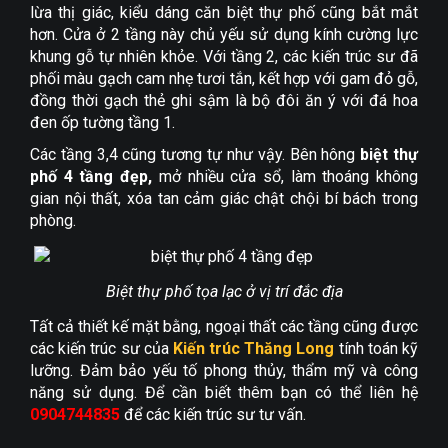
lừa thị giác, kiểu dáng căn biệt thự phố cũng bắt mắt
hơn. Cửa ở 2 tầng này chủ yếu sử dụng kính cường lực
khung gỗ tự nhiên khỏe. Với tầng 2, các kiến trúc sư đã
phối màu gạch cam nhẹ tươi tắn, kết hợp với gam đỏ gỗ,
đồng thời gạch thẻ ghi sậm là bộ đôi ăn ý với đá hoa
đen ốp tường tầng 1.
Các tầng 3,4 cũng tương tự như vậy. Bên hông
biệt thự
phố 4 tầng đẹp,
mở nhiều cửa sổ, làm thoáng không
gian nội thất, xóa tan cảm giác chật chội bí bách trong
phòng.
Biệt thự phố tọa lạc ở vị trí đắc địa
Tất cả thiết kế mặt bằng, ngoại thất các tầng cũng được
các kiến trúc sư của
Kiến trúc Thăng Long
tính toán kỹ
lưỡng. Đảm bảo yếu tố phong thủy, thẩm mỹ và công
năng sử dụng. Để cần biết thêm bạn có thể liên hệ
0904744835
để các kiến trúc sư tư vấn.