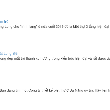
ầm trồ
 Long cho “trình làng” ở nửa cuối 2019 đó là biệt thự 3 tầng hiện đại t
hất Long Biên
hòng đẹp mắt trở thành xu hướng trong kiến trúc hiện đại và rất được ưa
ạn đang tìm một Công ty thiết kế biệt thự ở Đà Nẵng uy tín. Hãy liên hệ