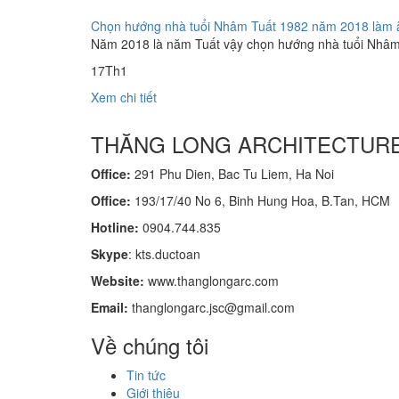
Chọn hướng nhà tuổi Nhâm Tuất 1982 năm 2018 làm ă
Năm 2018 là năm Tuất vậy chọn hướng nhà tuổi Nhâm Tu
17
Th1
Xem chi tiết
THĂNG LONG ARCHITECTUR
Office:
291 Phu Dien, Bac Tu Liem, Ha Noi
Office:
193/17/40 No 6, Binh Hung Hoa, B.Tan, HCM
Hotline:
0904.744.835
Skype
: kts.ductoan
Website:
www.thanglongarc.com
Email:
thanglongarc.jsc@gmail.com
Về chúng tôi
Tin tức
Giới thiệu