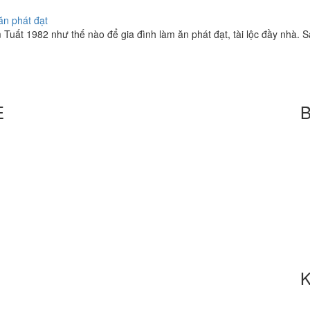
n phát đạt
ất 1982 như thế nào để gia đình làm ăn phát đạt, tài lộc đầy nhà. Sau
E
B
K