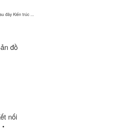
 đây Kiến trúc ...
ản đồ
ết nối