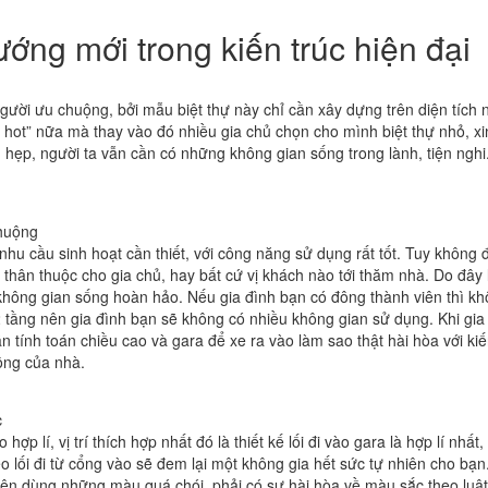
ướng mới trong kiến trúc hiện đại
ười ưu chuộng, bởi mẫu biệt thự này chỉ cần xây dựng trên diện tích 
” hot” nữa mà thay vào đó nhiều gia chủ chọn cho mình biệt thự nhỏ, 
hu hẹp, người ta vẫn cần có những không gian sống trong lành, tiện nghi
chuộng
hu cầu sinh hoạt cần thiết, với công năng sử dụng rất tốt. Tuy không đ
hân thuộc cho gia chủ, hay bất cứ vị khách nào tới thăm nhà. Do đây là
ột không gian sống hoàn hảo. Nếu gia đình bạn có đông thành viên thì k
 2 tầng nên gia đình bạn sẽ không có nhiều không gian sử dụng. Khi gia 
 cần tính toán chiều cao và gara để xe ra vào làm sao thật hài hòa với k
hông của nhà.
c
 hợp lí, vị trí thích hợp nhất đó là thiết kế lối đi vào gara là hợp lí nhấ
o lối đi từ cổng vào sẽ đem lại một không gia hết sức tự nhiên cho bạn
n dùng những màu quá chói, phải có sự hài hòa về màu sắc theo luật