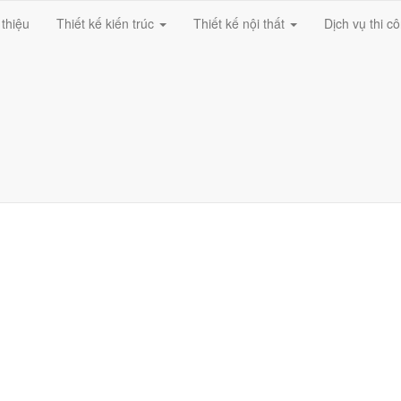
 thiệu
Thiết kế kiến trúc
Thiết kế nội thất
Dịch vụ thi c