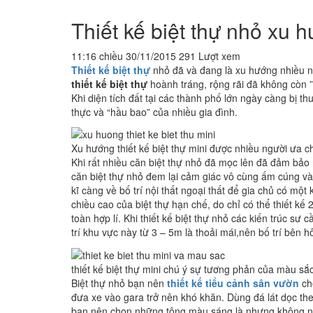
Thiết kế biệt thự nhỏ xu h
11:16 chiều 30/11/2015
291 Lượt xem
Thiết kế biệt thự
nhỏ đã và đang là xu hướng nhiều ng
thiết kế biệt thự
hoành tráng, rộng rãi đã không còn 
Khi diện tích đất tại các thành phố lớn ngày càng bị t
thực và “hầu bao” của nhiều gia đình.
Xu hướng thiết kế biệt thự mini được nhiều người ưa 
Khi rất nhiều căn biệt thự nhỏ đã mọc lên đã đảm bảo n
căn biệt thự nhỏ đem lại cảm giác vô cùng ấm cúng và t
kĩ càng về bố trí nội thất ngoại thất để gia chủ có m
chiều cao của biệt thự hạn chế, do chỉ có thể thiết kế
toàn hợp lí. Khi thiết kế biệt thự nhỏ các kiến trúc sư
trí khu vực này từ 3 – 5m là thoải mái,nên bố trí bên 
thiết kế biệt thự mini chú ý sự tương phản của màu sắ
Biệt thự nhỏ bạn nên
thiết kế tiểu cảnh sân vườn
cho
đưa xe vào gara trở nên khó khăn. Dùng đá lát dọc the
bạn nên chọn những tông màu sáng là nhưng không nê