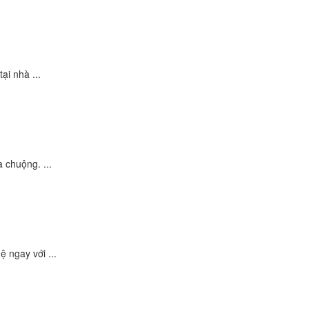
ại nhà ...
 chuộng. ...
 ngay với ...