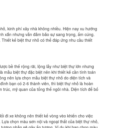
nhỏ, kinh phí xây nhà không nhiều. Hiện nay xu hướng
xinh xắn nhưng vẫn đảm bảo sự sang trọng, ấm cúng.
. Thiết kế biệt thư nhỏ có thể đáp ứng nhu cầu thiết
ược bề thế rộng rãi, lộng lẫy như biệt thự lớn nhưng
 mẫu biệt thự đặc biệt nên khi thiết kế cần tính toán
hông nên lựa chọn mẫu biệt thự nhỏ do diện tích và
đình bạn có 2-6 thành viên, thì biệt thự nhỏ là hoàn
iến trúc, mỹ quan của tổng thể ngôi nhà. Diện tích để bố
t, lối đi xe không nên thiết kế vòng vèo khiến cho việc
. Lựa chọn màu sơn nội và ngoại thất của biệt thự nhỏ,
 tương phản sẽ gây ấn tượng. Ví dụ khi bạn chọn màu