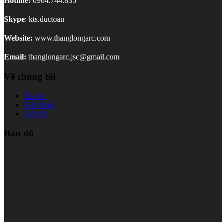
Hotline:
0904.744.835
Skype
: kts.ductoan
Website:
www.thanglongarc.com
Email:
thanglongarc.jsc@gmail.com
Về chúng tôi
Tin tức
Giới thiệu
Liên hệ
Bản đồ