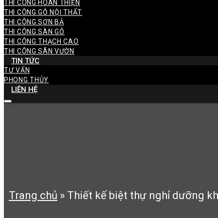
THI CÔNG HOÀN THIỆN
THI CÔNG GỖ NỘI THẤT
THI CÔNG SƠN BẢ
THI CÔNG SÀN GỖ
THI CÔNG THẠCH CAO
THI CÔNG SÂN VƯỜN
TIN TỨC
TƯ VẤN
PHONG THỦY
LIÊN HỆ
Trang chủ
»
Thiết kế biệt thự nghỉ dưỡng k