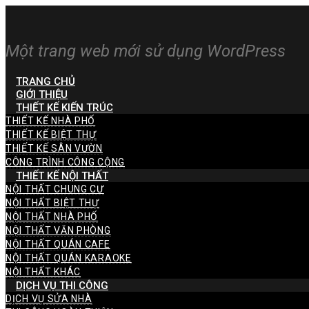
Một trang web mới sử dụng WordPress
TRANG CHỦ
GIỚI THIỆU
THIẾT KẾ KIẾN TRÚC
THIẾT KẾ NHÀ PHỐ
THIẾT KẾ BIỆT THỰ
THIẾT KẾ SÂN VƯỜN
CÔNG TRÌNH CÔNG CỘNG
THIẾT KẾ NỘI THẤT
NỘI THẤT CHUNG CƯ
NỘI THẤT BIỆT THỰ
NỘI THẤT NHÀ PHỐ
NỘI THẤT VĂN PHÒNG
NỘI THẤT QUÁN CAFE
NỘI THẤT QUÁN KARAOKE
NỘI THẤT KHÁC
DỊCH VỤ THI CÔNG
DỊCH VỤ SỬA NHÀ