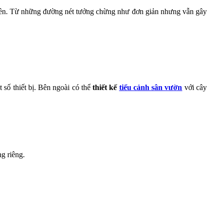
 nhiên. Từ những đường nét tưởng chừng như đơn giản nhưng vẫn gây
 số thiết bị. Bên ngoài có thể
thiết kế
tiểu cảnh sân vườn
với cây
g riêng.