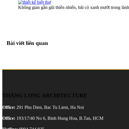
Không gian gần gũi thiên nhiên, bãi cỏ xanh mướt trong làn
Bài viết liên quan
THĂNG LONG ARCHITECTURE
Office:
291 Phu Dien, Bac Tu Liem, Ha Noi
Office:
193/17/40 No 6, Binh Hung Hoa, B.Tan, HCM