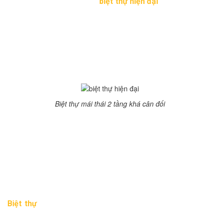
Với kết cấu cân đối lạ mắt,
biệt thự hiện đại
mái thái với chi
phí thiết kế 1 tỷ đồng sau đây sẽ làm say lòng không ít các
gia chủ của chúng ta.
Thiết kế biệt thự mái thái 2
tầng
Biệt thự mái thái 2 tầng khá cân đối
Với diện tích là 80m2, dựa trên yêu cầu của gia chủ các kiến
trúc sư đã đưa ra phương án thiết kế như sau:
Tầng 1: sảnh 14.4m2, khách 22m2, bếp ăn 15m2, ngủ 1
14m2, vệ sinh 6.2m2
Tầng 2: Phòng ngủ 2 14m2, ngủ 3 14m2, thờ 13m2, vệ sinh
2 7.6m2, phơi đồ 4.8m2, ban công 7.1m2, hàng lang 6.6m2
Biệt thự
hiện đại 2 tầng mái thái với thiết kế hình chữ nhật
cân đối, diện tích khá khiêm tốn nhưng vẫn đảm bảo không