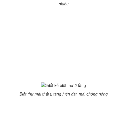
nhiều
Nhìn từ bên ngoài vào, biệt thự hiện đại mái thái nổi bật với
những hình ảnh ô cửa kính được bố trí khá đẹp mắt, vừa lấy
ánh sáng tự nhiên, tạo không gian mở. Gia chủ có thể sử
dụng kính cường lực vừa đẹp vừa chống lại tác động của
thời tiết xấu, tạo không gian yên tĩnh.
Sảnh chính rộng, nền sảnh được ốp đá hoa tinh tế. Đi sâu
vào bên trong là phòng khách ở trung tâm nhà, gần cửa ra
vào để lưu thông khí tốt hợp phong thủy. Bên cạnh là phòng
bếp ăn với bộ bàn lớn, nơi nấu nướng sáng sủa, thông khí
khá tốt.
Biệt thự mái thái 2 tầng hiện đại, mái chống nóng
Một nhà vệ sinh chung đặt ở đối diện cầu thang đi lên tầng 2
cạnh các phòng chức năng khá thuận tiện.
Tầng 2 bố trí nhiều cửa sổ và có ban công rộng. Có phòng