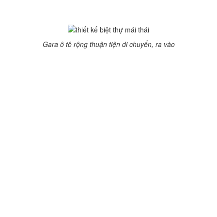
ngủ và phòng thờ và không gian nhỏ để phơi đồ. Hướng đón
gió và nắng nên rất tiện dụng.
Gara ô tô rộng thuận tiện di chuyển, ra vào
Bên cạnh phòng thờ là 2 phòng ngủ có diện tích và công
năng sử dụng tương đương nhau. Bố trí nội thất tùy theo sở
thích cá tính của các thành viên trong gia đình.
Bài viết liên quan
THĂNG LONG ARCHITECTURE
Office:
291 Phu Dien, Bac Tu Liem, Ha Noi
Office:
193/17/40 No 6, Binh Hung Hoa, B.Tan, HCM
Hotline:
0904.744.835