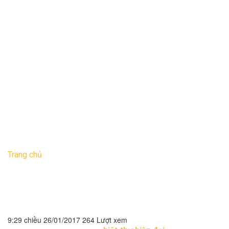
Thi công sơn bả
Thi công sàn gỗ
Thi công thạch cao
Thi công sân vườn
Tin tức
Tư vấn
Phong thủy
Liên hệ
Trang chủ
»
Thiết kế biệt thự mái thái 2 tầng với 1 tỷ đồng
Thiết kế biệt thự mái thái 2
tầng với 1 tỷ đồng
9:29 chiều 26/01/2017
264 Lượt xem