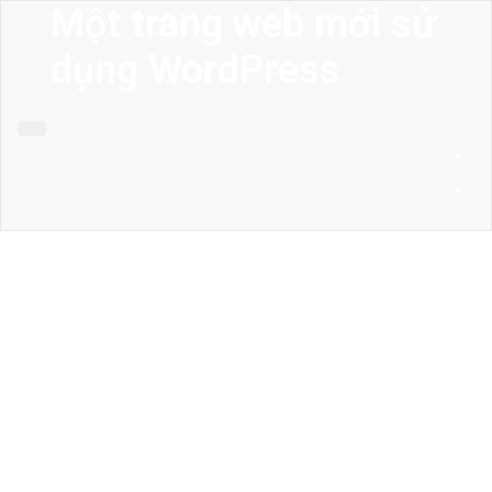
Một trang web mới sử
dụng WordPress
MENU
Trang chủ
Giới thiệu
Thiết kế kiến trúc
Thiết kế nhà phố
Thiết kế biệt thự