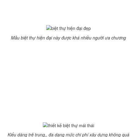
gian sống hài hòa nhất. Phần chân nhà được đắp nổi trắng
nét tạo cảm giác cao hơn và nổi bật hơn. Tiền sảnh có mái
đua ra và cột trụ vuông vắn dứt khoát.
Mẫu biệt thự hiện đại này được khá nhiều người ưa chương
Kiểu biệt thự mái thái cũng là một trong những xu hướng
thiết kế biệt thự đang dẫn đầu trong năm 2017. Với nhiều ưu
điểm vượt trội, kiểu cách đa dạng, chi phí thiết kế vừa phải,
mái thái có tính giữ nhiệt, chống nóng hiệu quả.
Thiết kế mái thái gồm mái lớn và các mái nhỏ nổi ở 2 bên và
phía trước. Kiểu dáng mới lạ và pha chút châu âu. Phần mái
ngói có chi phí cao hơn nhưng nó khiến ngôi nhà sang trọng
đẳng cấp hơn. Bạn có thể sử dụng màu sắc đa dạng như
màu đỏ truyền thống, màu xanh màu xám lịch sự hay màu
kem tươi sáng nhã nhặn.
Kiểu dáng trẻ trung,, đa dạng mức chi phí xây dựng không quá