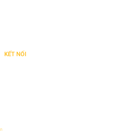
KẾT NỐI
Copyright © 2021. All rights reserved.