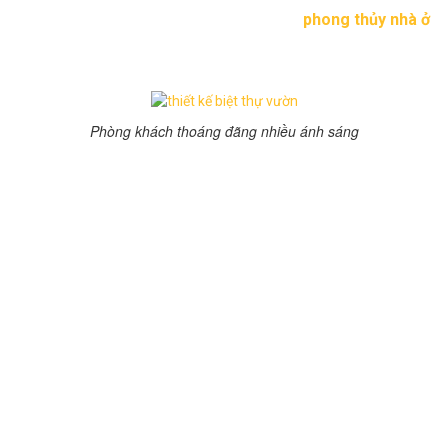
mát mẻ cho không gian sân vườn, rất hợp
phong thủy nhà ở
.
Thật tuyệt vời thư giãn khi bạn có thể ngắm cá bơi hoặc cho
chúng ăn.
Phòng khách thoáng đãng nhiều ánh sáng
Phòng khách, bàn ăn thiết kế nằm dưới khoảng thông tầng
và bếp, cửa sổ mở ra sân sau thoáng đãng, không có mùi.
Phòng ngủ chính ở tầng 2 có nhiều cửa số kính, mở ra sân
vườn trước nhà, tha hồ tận hưởng không gian mở thảnh thơi.
Phòng thay đồ, phòng tắm bố trí nội thất hiện đại siêu sang.
Với gam màu nâu trầm, rất ấm cúng mà sang trọng. Phòng
ngủ chính là một thế giới riêng tư ấm cúng, view đẹp tuyệt
vời
Bài viết liên quan