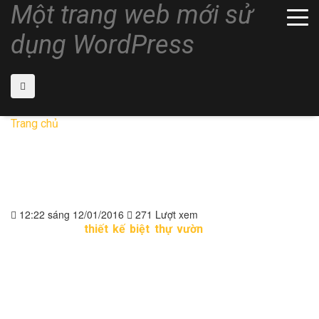
Một trang web mới sử
dụng WordPress
Trang chủ
»
Thiết kế biệt thự không gian mở đẹp ngỡ ngàng
Thiết kế biệt thự không gian
mở đẹp ngỡ ngàng
12:22 sáng 12/01/2016
271 Lượt xem
Lâu nay mẫu
thiết kế biệt thự vườn
chưa bao giờ là lỗi
mốt trong xu thế phát triển của kiến trúc hiện đại. Mẫu
biệt thự đẹp này được ưa chuộng bởi sự hài hòa với thiên
nhiên, mang lại không gian sống xanh cho gia chủ
Đặc điểm là khi thiết kế biệt thự, các kiến trúc sư đã bố trí
các khu vực, phòng ốc của căn biệt thự đều mang không