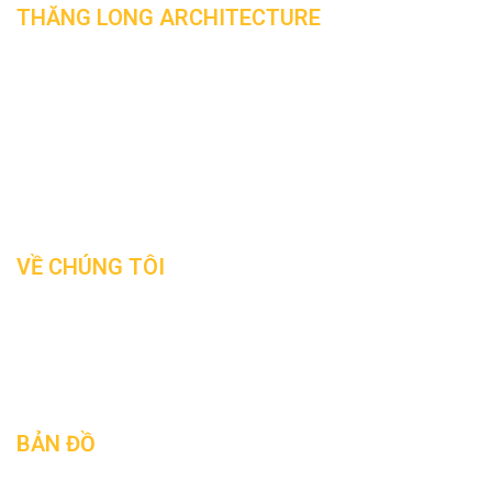
THĂNG LONG ARCHITECTURE
Office:
291 Phu Dien, Bac Tu Liem, Ha Noi
Office:
193/17/40 No 6, Binh Hung Hoa, B.Tan, HCM
Hotline:
0904.744.835
Skype
: kts.ductoan
Website:
www.thanglongarc.com
Email:
thanglongarc.jsc@gmail.com
VỀ CHÚNG TÔI
Tin tức
Giới thiệu
Liên hệ
BẢN ĐỒ