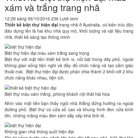
xám và trắng trang nhã
12:28 sáng 06/10/2016
236 Lượt xem
Thiết kế biệt thự hiện đại
trang nhã ở Australia, có kiến trúc độc
đáo dựng lên là hai khu nhà quy mô, khối lượng và vật liệu trang
nhã, thiết kế sáng tạo thông minh
Biệt thự hiện đại màu xám trắng sang trọng
Biệt thự với mặt tiền thiết kế tinh vi, nổi bật trong dãy phố, ngoài
không gian sống tiện nghi và đầy đủ chức năng và tạo cảm giác
thoải mái. Biệt thự hiện đại được phân chia thành 2 khối với 2 khu
chức năng khác nhau, tiện ích.
Biệt thự màu xám trắng, phòng khách nội thất hài hòa
Nhìn vào mặt tiền bạn thấy ngôi nhà thẳng đứng hướng ra ngoài
đường phố. Biệt thự có cửa sổ cao và khung hình đen cửa kính
lớn, những mảng màu đen xám sắp xếp khá tinh tế.
Không gian nhà thông suốt hiện đại
Khi từ cổng bước vào sảnh lớn kéo dài tới sau nhà, biệt thự tận