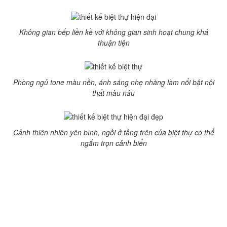
Không gian bếp liền kề với không gian sinh hoạt chung khá
thuận tiện
Phòng ngủ tone màu nền, ánh sáng nhẹ nhàng làm nổi bật nội
thất màu nâu
Cảnh thiên nhiên yên bình, ngồi ở tầng trên của biệt thự có thể
ngắm trọn cảnh biển
Thiết kế biệt thự hiện đại phong cách nhiệt đới được nhiều
người ưa chuộng nhưng chi phí xây dựng và cần có khoảng
đất rộng và không gian đẹp, tốn kém và cần sự sáng tạo