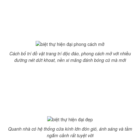
Đây là thiết kế khá ưa chuộng bởi nhiều người nước phương
tây. Phần lớn dùng nội ngoại thất khá đơn giản mang phong
cách gần gũi với thiên nhiên. Có thể là dùng bức tường vôi
trắng, không gian mở, nội thất màu nâu gỗ tự nhiên với
đường nét thiết kế tinh xảo.
Cách bố trí đồ vật trang trí độc đáo, phong cách mở với nhiều
đường nét dứt khoat, nền xi măng đánh bóng cũ mà mới
Sự yên bình trong mỗi căn biệt thự hiện đại theo phong cách
thiết kế nhiệt đới là điều ai cũng muốn. Phòng ngủ lớn, nội
thất tone màu nhạt có 2 phòng ngủ, và một khu sinh hoạt
mở, trần nhà cao và thoáng, có cửa sổ lớn và ban công rộng.
Gia chủ có thể thoái mái ngắm cảnh, thư giãn. Không gian
nội thất ngoại thất có sự bố trí hài hòa với nhau.
Quanh nhà có hệ thống cửa kính lớn đón gió, ánh sáng và tầm
ngắm cảnh rất tuyệt vời