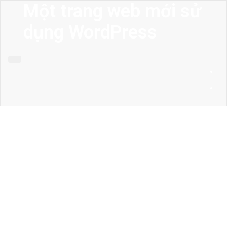
Một trang web mới sử
dụng WordPress
MENU
Trang chủ
Giới thiệu
Thiết kế kiến trúc
Thiết kế nhà phố
Thiết kế biệt thự