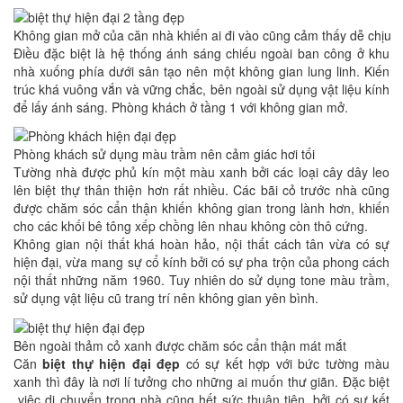
Không gian mở của căn nhà khiến ai đi vào cũng cảm thấy dễ chịu
Điều đặc biệt là hệ thống ánh sáng chiếu ngoài ban công ở khu
nhà xuống phía dưới sân tạo nên một không gian lung linh. Kiến
trúc khá vuông vắn và vững chắc, bên ngoài sử dụng vật liệu kính
để lấy ánh sáng. Phòng khách ở tầng 1 với không gian mở.
Phòng khách sử dụng màu trầm nên cảm giác hơi tối
Tường nhà được phủ kín một màu xanh bởi các loại cây dây leo
lên biệt thự thân thiện hơn rất nhiều. Các bãi cỏ trước nhà cũng
được chăm sóc cẩn thận khiến không gian trong lành hơn, khiến
cho các khối bê tông xếp chồng lên nhau không còn thô cứng.
Không gian nội thất khá hoàn hảo, nội thất cách tân vừa có sự
hiện đại, vừa mang sự cổ kính bởi có sự pha trộn của phong cách
nội thất những năm 1960. Tuy nhiên do sử dụng tone màu trầm,
sử dụng vật liệu cũ trang trí nên không gian yên bình.
Bên ngoài thảm cỏ xanh được chăm sóc cẩn thận mát mắt
Căn
biệt thự hiện đại đẹp
có sự kết hợp với bức tường màu
xanh thì đây là nơi lí tưởng cho những ai muốn thư giãn. Đặc biệt
việc di chuyển trong nhà cũng hết sức thuận tiện, bởi có sự kết