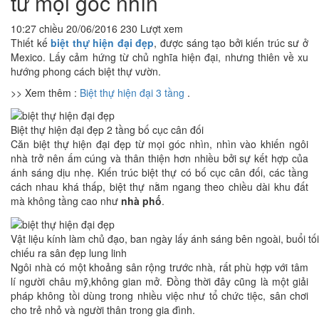
từ mọi góc nhìn
10:27 chiều 20/06/2016
230 Lượt xem
Thiết kế
biệt thự hiện đại đẹp
, được sáng tạo bởi kiến trúc sư ở
Mexico. Lấy cảm hứng từ chủ nghĩa hiện đại, nhưng thiên về xu
hướng phong cách biệt thự vườn.
>> Xem thêm :
Biệt thự hiện đại 3 tầng
.
Biệt thự hiện đại đẹp 2 tầng bố cục cân đối
Căn biệt thự hiện đại đẹp từ mọi góc nhìn, nhìn vào khiến ngôi
nhà trở nên ấm cúng và thân thiện hơn nhiều bởi sự kết hợp của
ánh sáng dịu nhẹ. Kiến trúc biệt thự có bố cục cân đối, các tầng
cách nhau khá thấp, biệt thự nằm ngang theo chiều dài khu đất
mà không tầng cao như
nhà phố
.
Vật liệu kính làm chủ đạo, ban ngày lấy ánh sáng bên ngoài, buổi tố
chiếu ra sân đẹp lung linh
Ngôi nhà có một khoảng sân rộng trước nhà, rất phù hợp với tâm
lí người châu mỹ,không gian mở. Đồng thời đây cũng là một giải
pháp không tồi dùng trong nhiều việc như tổ chức tiệc, sân chơi
cho trẻ nhỏ và người thân trong gia đình.