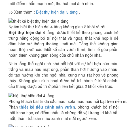
một điểm nhấn mạnh mẽ, thu hút mọi ánh nhìn.
>> Xem thêm :
Biệt thự hiện đại 3 tầng
.
Ngắm biệt thự hiện đại 4 tầng không gian 2 khối rõ rệt
Biệt thự hiện đại
4 tầng, được thiết kế theo phong cách trẻ
trung năng động,bố trí nội thất và ngoại thất khá hợp lí để
đảm bảo sự thông thoáng, mát mẻ. Tổng thể không gian
hoàn thiện với các thiết kế sân vườn tỉ mỉ, tính tế góp phần
hoàn thiện không gian sống của chủ nhân ngôi nhà.
Nhìn tổng thể ngôi nhà khá nổi bật với sự kết hợp của màu
trắng và màu nâu mật ong, phần thân hơi hướng vào nhau,
để tạo hướng khí cho ngôi nhà, cũng như rất hợp về phong
thủy. Không gian sinh hoạt đươc bố trí thành 2 khối chính,
cầu thang được bố trí ở phần liên kết giữa 2 khối kiến trúc.
Phòng khách bài trí đa sắc màu, sofa màu nâu nổi bật trên nền m
Phần
thiết kế tiểu cảnh sân vườn
, phòng khách bố rí nội
thât khoa học, có điểm nhấn là những đồ vật trang trí khá bắt
mắt, thảm trải sàn màu xanh mát mắt người xem.