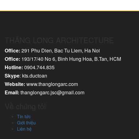
THĂNG LONG ARCHITECTURE
Office:
291 Phu Dien, Bac Tu Liem, Ha Noi
Office:
193/17/40 No 6, Binh Hung Hoa, B.Tan, HCM
Hotline:
0904.744.835
Skype
: kts.ductoan
Website:
www.thanglongarc.com
Email:
thanglongarc.jsc@gmail.com
Về chúng tôi
Tin tức
Giới thiệu
Liên hệ