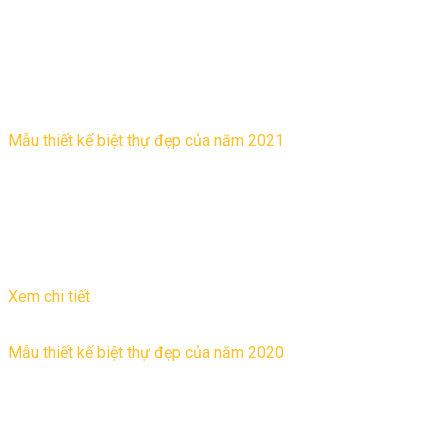
Bài viết liên quan
Mẫu thiết kế biệt thự đẹp của năm 2021
Trong năm 2021 thì chúng ta cần tìm hiểu xu hướng thiết kế
biệt thự được các Kiến trúc sư hàng đầu dự báo sẽ thống trị
giới kiến trúc ...
01
Th6
Xem chi tiết
Mẫu thiết kế biệt thự đẹp của năm 2020
Trong năm 2019 thì chúng ta cần tìm hiểu xu hướng thiết kế
biệt thự được các Kiến trúc sư hàng đầu dự báo sẽ thống trị
giới kiến trúc ...