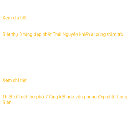
01
Th6
Xem chi tiết
Biệt thự 3 tầng đẹp nhất Thái Nguyên khiến ai cũng trầm trồ
Một trong những công trình kiến trúc mà Kiến trúc Thăng Long
cho “trình làng” ở nửa cuối 2019 đó là biệt thự 3 tầng hiện đại
tại nhà ...
18
Th10
Xem chi tiết
Thiết kế biệt thự phố 7 tầng kết hợp văn phòng đẹp nhất Long
Biên
Hiện nay, thiết kế nhà phố, biệt thự phố kết hợp văn phòng đẹp
mắt trở thành xu hướng trong kiến trúc hiện đại và rất được ưa
chuộng. ...