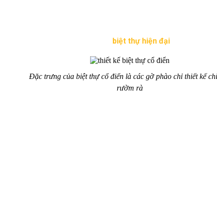
thiết kế tỉ mỉ, như một cung điện nguy nga. Tất cả các hình
khối, chi tiết phù điêu vô cùng tinh tế nhưng hơi rườm rà. Biệt
thự cổ điển khá đề cao tính thẩm mỹ, và sự mẫu mực chứ
không phá cách như phong cách
biệt thự hiện đại
.
Đặc trưng của biệt thự cổ điển là các gờ phào chỉ thiết kế chi 
rườm rà
Khi nhìn vào biệt thự cổ điển Italia nói riêng và biệt thự cổ
điển nói chung là sự nhấn mạnh vào hệ thống đèn chiếu sáng
khắp các tầng, hoa văn phào chỉ, lan can, trần nhà, hệ thức cột
là yếu tố phụ trợ để làm tăng thêm phần lung linh cho căn biệt
thự.
Thiết kế biệt thự cổ điển sử dụng sơn gai trắng giả đá phối với
chất liệu đá marble làm điểm nhấn tạo sự sang trọng, tinh tế.
Mái nhà là kết cấu mái vòm bán nguyệt vô cùng hài hòa, ôm
lấy bởi những thức cột Corinth âm tường có tiết diện vuông
đầy khỏe khoắn và mạnh mẽ, để tạo nên sự vững chãi bề thế