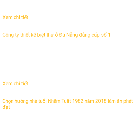
29
Th9
Xem chi tiết
Công ty thiết kế biệt thự ở Đà Nẵng đẳng cấp số 1
Gia đình bạn đang sinh sống và làm việc tại Đà Nẵng. Bạn
đang tìm một Công ty thiết kế biệt thự ở Đà Nẵng uy tín. Hãy
liên hệ ngay với ...
20
Th11
Xem chi tiết
Chọn hướng nhà tuổi Nhâm Tuất 1982 năm 2018 làm ăn phát
đạt
Năm 2018 là năm Tuất vậy chọn hướng nhà tuổi Nhâm Tuất
1982 như thế nào để gia đình làm ăn phát đạt, tài lộc đầy nhà.
Sau đây Kiến trúc ...