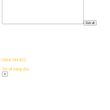
Đăng ký thành công
Cảm ơn bạn đã quan tâm và đăng ký cho chúng tôi.
Chúng tôi sẽ liên hệ với bạn trong vòng 24h. Nếu bạn có bất cứ
thắc mắc hay câu hỏi nào vui lòng gọi điện để được tư vấn:
0904 744 835
Trở về trang chủ
×