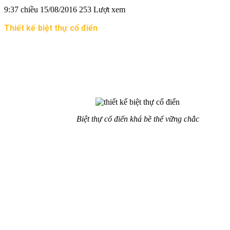
9:37 chiều 15/08/2016
253 Lượt xem
Thiết kế biệt thự cổ điển
Italia chưa bao giới hết “hot” bởi sự
đẳng cấp và sang trọng, phong cách hoàng gia.
Đặc trưng của biệt thự cổ điển phong cách cổ điển là đi sâu
chăm chút tỉ mỉ vào hệ thức cột, tạo nên một vẻ đẹp vững chãi
và bề thế.
Biệt thự cổ điển khá bề thế vững chắc
Với những chi tiết phù điêu, điêu khắc thể hiện qua từng đường
nét gờ phào chỉ được chắt lọc rất tinh xảo của kiến trúc Ý, đè
cao sự hài hòa, cân đối các chi tiết đều có sự đối xứng. Dòng
kiến trúc Roman Trung Âu thế kỷ 11-12 là một trong những
nhánh của kiến trúc cổ Italia kết cấu vững chãi, bề thế, khá
giống với các công trình mẫu mực như nhà thờ, cung điện cổ ở
châu âu.
Biệt thự cổ điển phong cách Italia với các hình khối ấn tượng,