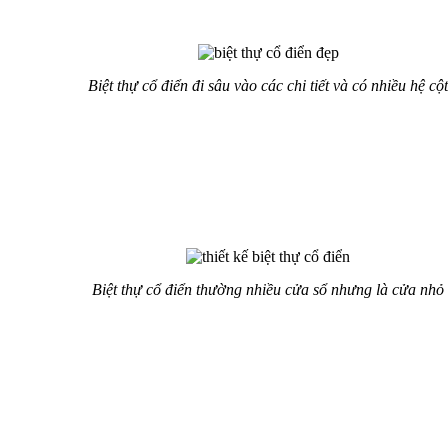
của công trình.
Biệt thự cổ điển đi sâu vào các chi tiết và có nhiều hệ cột
Các hệ cột liên tường hợp với các đường gờ phân vị ngang tạo
nên kết cấu chặt chẽ và khỏe khoắn. Chi tiết ở mái gờ, cửa sổ,
tỉ mỉ phá tan sự đơn điệu, thô cứng của công trình. Ngoài ra,
các thức cột Corinthian mang vẻ đẹp phảng phất của kiến trúc
La Mã cổ đại để biệt thự thanh thoát hơn.
Biệt thự cổ điển thường nhiều cửa sổ nhưng là cửa nhỏ
Cột vươn cao, đối xứng nhau tạo nên vẻ đẹp cầu kỳ không lẫn
với bất cứ phong cách nào khác. Các cửa sổ dài của thiết kế
biệt thự cổ điển, thiết kế theo kiểu Gemini với khung kính lớn
làm nổi bật khu vực sảnh. Bên cạnh đó có một không gian đón
gió, đón nắng được mở rộng tối đa, với rất nhiều cửa sổ ở các
tầng của biệt thự.