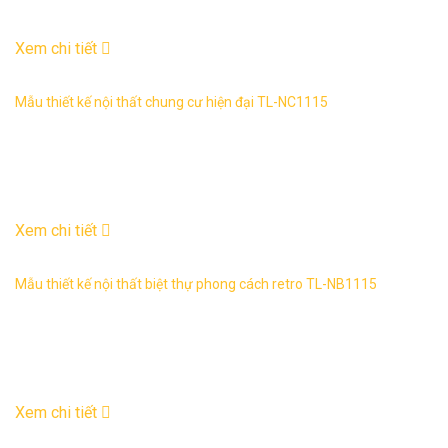
03
Th6
Xem chi tiết
Mẫu thiết kế nội thất chung cư hiện đại TL-NC1115
Mẫu thiết kế nội thất chung cư hiện đại: TL-NC1115 1.
Thông tin về thiết kế nội thất chung cư hiện đại TL-NC1115
– Mẫu ...
03
Th6
Xem chi tiết
Mẫu thiết kế nội thất biệt thự phong cách retro TL-NB1115
Mẫu thiết kế nội thất biệt thự phong cách retro: TL-NB 1113
1. Thông tin về thiết kế nội thất biệt thự hiện đại TL-NB 1115
...
03
Th6
Xem chi tiết