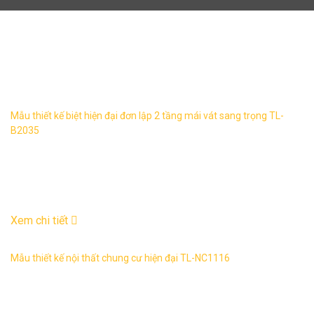
thiết kế nội thất
Mẫu thiết kế biệt hiện đại đơn lập 2 tầng mái vát sang trọng TL-
B2035
Biệt thự tân đơn lập 2 tầng sang trọng TL-B2035 1. Thông
tin về mẫu thiết kế biệt thự TL-B2035 – Mẫu thiết kế: TL-
B2035 ...
03
Th6
Xem chi tiết
Mẫu thiết kế nội thất chung cư hiện đại TL-NC1116
Mẫu thiết kế nội thất chung cư hiện đại: TL-NC1115 1. Thông
tin về thiết kế nội thất chung cư hiện đại TL-NC1116 – Mẫu
thiết ...