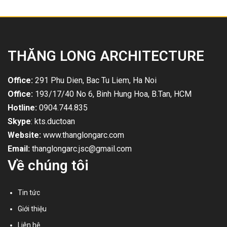
THĂNG LONG ARCHITECTURE
Office:
291 Phu Dien, Bac Tu Liem, Ha Noi
Office:
193/17/40 No 6, Binh Hung Hoa, B.Tan, HCM
Hotline:
0904.744.835
Skype
: kts.ductoan
Website:
www.thanglongarc.com
Email:
thanglongarc.jsc@gmail.com
Về chúng tôi
Tin tức
Giới thiệu
Liên hệ