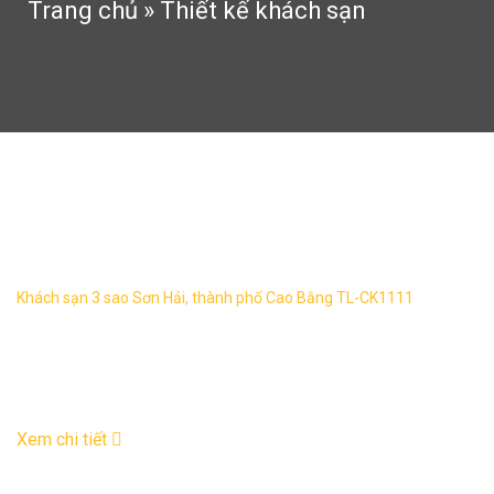
Trang chủ
»
Thiết kế khách sạn
Thiết kế khách sạn
Khách sạn 3 sao Sơn Hải, thành phố Cao Bằng TL-CK1111
Khách sạn 3 sao Sơn Hải, thành phố Cao Bằng TL-CK1111 –
Tên công trình : Khách sạn Sơn Hải – Địa điểm : Thành phố
Cao Bằng ...
01
Th6
Xem chi tiết