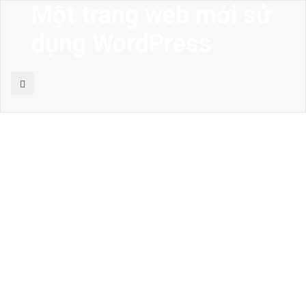
Một trang web mới sử
dụng WordPress
MENU
Trang chủ
Giới thiệu
Thiết kế kiến trúc
Thiết kế nhà phố
Thiết kế biệt thự
Thiết kế sân vườn