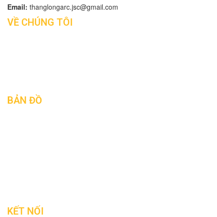
Email:
thanglongarc.jsc@gmail.com
VỀ CHÚNG TÔI
Tin tức
Giới thiệu
Liên hệ
BẢN ĐỒ
KẾT NỐI