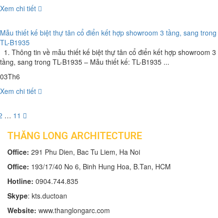
Xem chi tiết
Mẫu thiết kế biệt thự tân cổ điển kết hợp showroom 3 tầng, sang trong
TL-B1935
1. Thông tin về mẫu thiết kế biệt thự tân cổ điển kết hợp showroom 3
tầng, sang trong TL-B1935 – Mẫu thiết kế: TL-B1935 ...
03
Th6
Xem chi tiết
Phân
2
…
11
rang
THĂNG LONG ARCHITECTURE
ài
Office:
291 Phu Dien, Bac Tu Liem, Ha Noi
iết
Office:
193/17/40 No 6, Binh Hung Hoa, B.Tan, HCM
Hotline:
0904.744.835
Skype
: kts.ductoan
Website:
www.thanglongarc.com