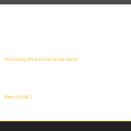
xem hướng nhà tuổi vợ
chồng
Xem hướng nhà theo tuổi vợ hay chồng?
Căn nhà là tổ ấm của mỗi gia đình. Khi quyết định xây nhà
cần chuẩn bị về điều kiện kinh tế, xác định xem hướng nhà
theo tuổi vợ hay ...
17
Th12
Xem chi tiết