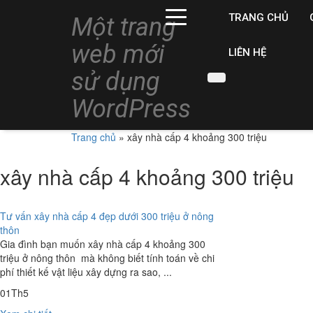
TRANG CHỦ
Một trang
web mới
LIÊN HỆ
sử dụng
WordPress
Trang chủ
»
xây nhà cấp 4 khoảng 300 triệu
xây nhà cấp 4 khoảng 300 triệu
Tư vấn xây nhà cấp 4 đẹp dưới 300 triệu ở nông
thôn
Gia đình bạn muốn xây nhà cấp 4 khoảng 300
triệu ở nông thôn mà không biết tính toán về chi
phí thiết kế vật liệu xây dựng ra sao, ...
01
Th5