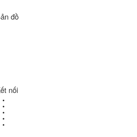
ản đồ
ết nối