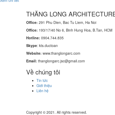
Xem chi tiết
THĂNG LONG ARCHITECTUR
Office:
291 Phu Dien, Bac Tu Liem, Ha Noi
Office:
193/17/40 No 6, Binh Hung Hoa, B.Tan, HCM
Hotline:
0904.744.835
Skype
: kts.ductoan
Website:
www.thanglongarc.com
Email:
thanglongarc.jsc@gmail.com
Về chúng tôi
Tin tức
Giới thiệu
Liên hệ
Copyright © 2021. All rights reserved.