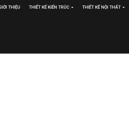
GIỚI THIỆU
THIẾT KẾ KIẾN TRÚC
THIẾT KẾ NỘI THẤT