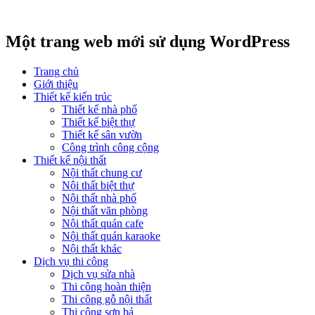
Một trang web mới sử dụng WordPress
Trang chủ
Giới thiệu
Thiết kế kiến trúc
Thiết kế nhà phố
Thiết kế biệt thự
Thiết kế sân vườn
Công trình công cộng
Thiết kế nội thất
Nội thất chung cư
Nội thất biệt thự
Nội thất nhà phố
Nội thất văn phòng
Nội thất quán cafe
Nội thất quán karaoke
Nội thất khác
Dịch vụ thi công
Dịch vụ sửa nhà
Thi công hoàn thiện
Thi công gỗ nội thất
Thi công sơn bả