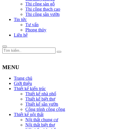
Thi công sàn gỗ
Thi công thạch cao
Thi công sân vườn
Tin tức
Tư vấn
Phong thủy
Liên hệ
MENU
Trang chủ
Giới thiệu
Thiết kế kiến trúc
Thiết kế nhà phố
Thiết kế biệt thự
Thiết kế sân vườn
Công trình công cộng
Thiết kế nội thất
Nội thất chung cư
Nội thất biệt thự