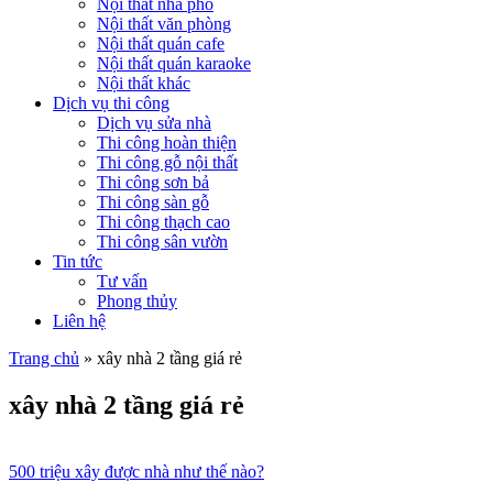
Nội thất nhà phố
Nội thất văn phòng
Nội thất quán cafe
Nội thất quán karaoke
Nội thất khác
Dịch vụ thi công
Dịch vụ sửa nhà
Thi công hoàn thiện
Thi công gỗ nội thất
Thi công sơn bả
Thi công sàn gỗ
Thi công thạch cao
Thi công sân vườn
Tin tức
Tư vấn
Phong thủy
Liên hệ
Trang chủ
»
xây nhà 2 tầng giá rẻ
xây nhà 2 tầng giá rẻ
500 triệu xây được nhà như thế nào?